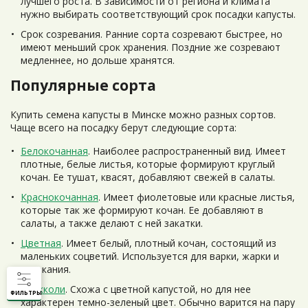
лучшего роста. В зависимости от региона и климата
нужно выбирать соответствующий срок посадки капусты.
Срок созревания. Ранние сорта созревают быстрее, но
имеют меньший срок хранения. Поздние же созревают
медленнее, но дольше хранятся.
Популярные сорта
Купить семена капусты в Минске можно разных сортов.
Чаще всего на посадку берут следующие сорта:
Белокочанная
. Наиболее распространенный вид. Имеет
плотные, белые листья, которые формируют круглый
кочан. Ее тушат, квасят, добавляют свежей в салаты.
Краснокочанная
. Имеет фиолетовые или красные листья,
которые так же формируют кочан. Ее добавляют в
салаты, а также делают с ней закатки.
Цветная
. Имеет белый, плотный кочан, состоящий из
маленьких соцветий. Используется для варки, жарки и
запекания.
Брокколи
. Схожа с цветной капустой, но для нее
ФИЛЬТРЫ
характерен темно-зеленый цвет. Обычно варится на пару