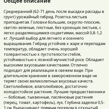
Общее описание
Среднеранний (62-71 день после высадки рассады в
грунт) урожайный гибрид. Розетка листьев
приподнятая. Головки большие, округло-плоские,
светло-зеленые, плотные, без кроющих листьев, с
легко разделяющимися соцветиями, массой 0,8-1,2
кг. Лучший выбор для летнего и осеннего
выращивания. Гибрид устойчив к жаре и перепадам
температур, обладает очень хорошей
толерантностью к пустотелости стебля,
устойчивостью к ложной мучнистой росе. Обладает
высокими вкусовыми качествами. Отлично
подходит для реализации в свежем виде. При
длительном хранении в замороженном виде не
теряет своих великолепных вкусовых качеств.
Светолюбивое, влаголюбивое, достаточно
холодостойкое растение. Лучшие предшественники
— бобовые, тыквенные, паслёновые растения
(перец, томат, картофель), лук. Глубина заделки 0,5-
1 см. Выращивают прямым посевом в открытый