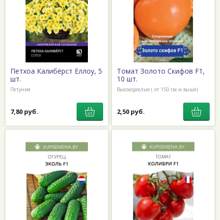
Петхоа Калибёрст Еллоу, 5
Томат Золото Скифов F1,
шт.
10 шт.
Петуния
Высокорослые ( от 150 см и выше)
7,80 руб.
2,50 руб.