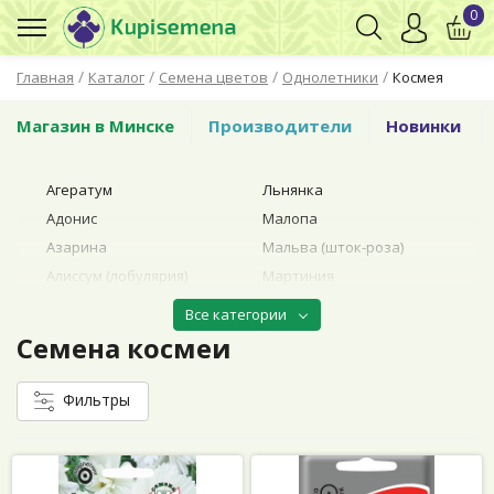
0
/
/
/
/
Главная
Каталог
Семена цветов
Однолетники
Космея
Магазин в Минске
Производители
Новинки
Агератум
Льнянка
Адонис
Малопа
Азарина
Мальва (шток-роза)
Алиссум (лобулярия)
Мартиния
Амарант
Маттиола
Все категории
Анхуза
Мезембриантемум
Семена космеи
(доротеантус)
Астра
Меламподиум
Бакопа
Фильтры
Мимулюс
Бальзамин
Мина (Эккремокарпус)
Бархатцы (тагетес)
Мирабилис
Бегонии
Молочай (эуфорбия)