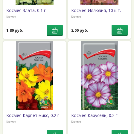
Фацелия колокольчатая
Кукуруза декоративная
Флокс
Космея Злата, 0.1 г
Космея Иллюзия, 10 шт.
Лаватера
Космея
Космея
Целозия
Левкой
Цинния
Лён
1,80 руб.
2,00 руб.
Череда
Лимнантес
Эхиум
Лобелия
Эшшольция
Львиный зев
Космея Карпет микс, 0.2 г
Космея Карусель, 0.2 г
Космея
Космея