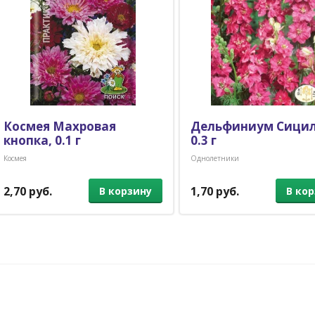
Космея Махровая
Дельфиниум Сицил
кнопка, 0.1 г
0.3 г
Космея
Однолетники
2,70 руб.
1,70 руб.
В корзину
В ко