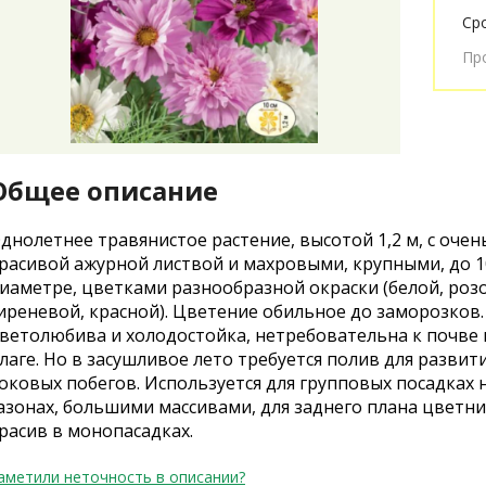
Ср
Пр
Общее описание
днолетнее травянистое растение, высотой 1,2 м, с очен
расивой ажурной листвой и махровыми, крупными, до 1
иаметре, цветками разнообразной окраски (белой, роз
иреневой, красной). Цветение обильное до заморозков.
ветолюбива и холодостойка, нетребовательна к почве 
лаге. Но в засушливое лето требуется полив для развит
оковых побегов. Используется для групповых посадках 
азонах, большими массивами, для заднего плана цветни
расив в монопасадках.
аметили неточность в описании?