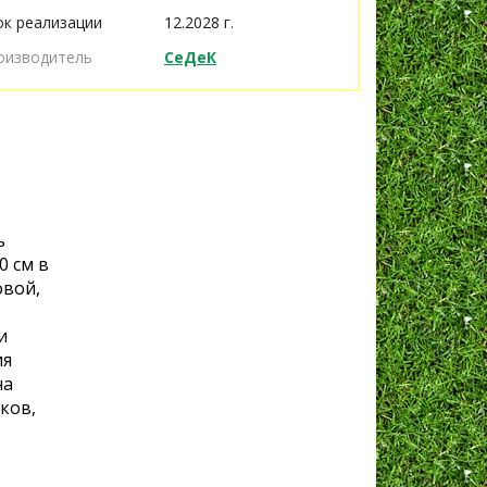
ок реализации
12.2028 г.
оизводитель
СеДеК
ь
0 см в
овой,
и
ия
на
ков,