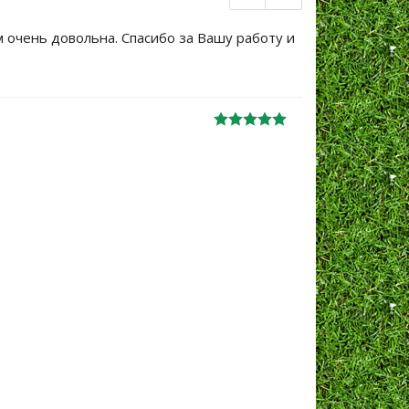
м очень довольна. Спасибо за Вашу работу и
Большое сп
уже не перв
Ж
анна
06.10.2024