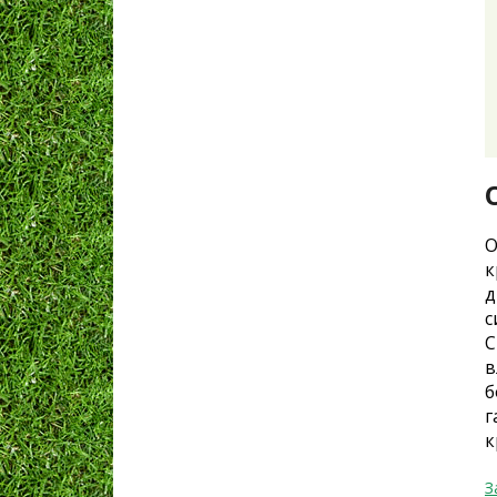
О
к
д
с
С
в
б
г
к
З