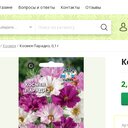
газине
Вопросы и ответы
Контакты
Отзывы
ыберите...
/
/
Космея
Космея Парадиз, 0,1 г
К
2
Ар