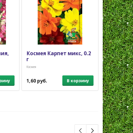
ия,
Космея Карпет микс, 0.2
Циноглос
г
(чернокоре
Космея
Однолетники
1,60 руб.
1,70 руб.
рзину
В корзину