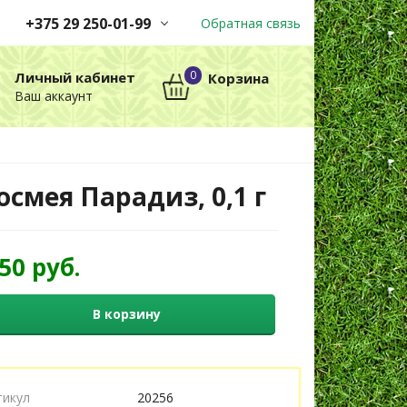
+375 29 250-01-99
Обратная связь
Заказы принимаются
0
Личный кабинет
Корзина
автоматически через корзину
Ваш аккаунт
круглосуточно без выходных
+375 29 250-01-99
МТС
осмея Парадиз, 0,1 г
,50 руб.
В корзину
тикул
20256