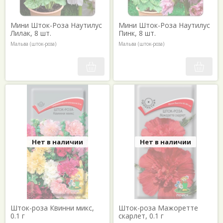
Фацелия колокольчатая
Кукуруза декоративная
Флокс
Лаватера
Мини Шток-Роза Наутилус
Мини Шток-Роза Наутилус
Целозия
Левкой
Лилак, 8 шт.
Пинк, 8 шт.
Цинния
Мальва (шток-роза)
Мальва (шток-роза)
Лён
Череда
Лимнантес
Эхиум
Лобелия
Эшшольция
Львиный зев
Нет в наличии
Нет в наличии
Шток-роза Квинни микс,
Шток-роза Мажоретте
0.1 г
скарлет, 0.1 г