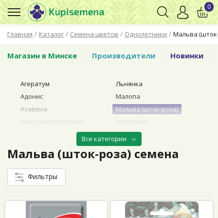
0
/
/
/
/
Главная
Каталог
Семена цветов
Однолетники
Мальва (шток
Магазин в Минске
Производители
Новинки
Агератум
Льнянка
Адонис
Малопа
Азарина
Мальва (шток-роза)
Алиссум (лобулярия)
Мартиния
Амарант
Маттиола
Все категории
Анхуза
Мезембриантемум
Мальва (шток-роза) семена
(доротеантус)
Астра
Меламподиум
Бакопа
Фильтры
Мимулюс
Бальзамин
Мина (Эккремокарпус)
Бархатцы (тагетес)
Мирабилис
Бегонии
Молочай (эуфорбия)