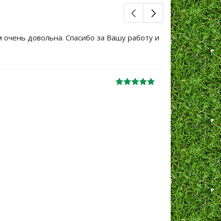
м очень довольна. Спасибо за Вашу работу и
Большое сп
уже не перв
Ж
анна
06.10.2024