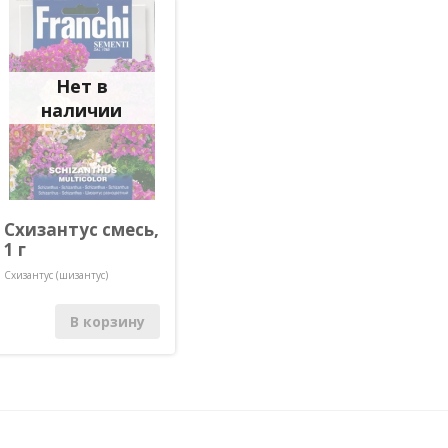
Пижма
Гиацинтовые бобы
Лимнантес
(долихос)
Пиретр
Лобелия
(матрик
Гилия
Львиный зев
Подсол
Гипсофила однолетняя
Нет в
одноле
наличии
Схизантус смесь,
1 г
Схизантус (шизантус)
В корзину