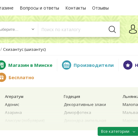
газине
Вопросы и ответы
Контакты
Отзывы
ыберите...
/
Схизантус (шизантус)
Магазин в Минске
Производители
Н
Бесплатно
Агератум
Годеция
Льнянк
Адонис
Декоративные злаки
Малопа
Азарина
Диморфотека
Мальва 
Алиссум (лобулярия)
Дихондра ампельная
Мартин
Амарант
Дурман
Маттио
Все категории
Анхуза
Душистый горошек
Меземб