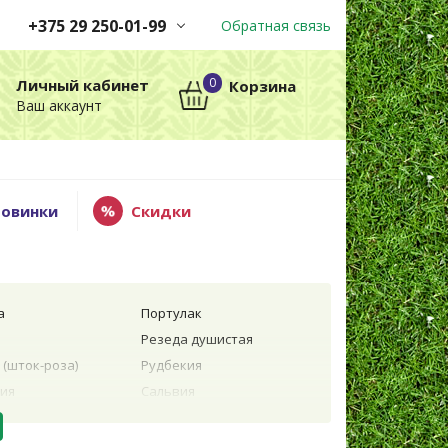
+375 29 250-01-99
Обратная связь
Заказы принимаются
0
Личный кабинет
Корзина
автоматически через корзину
Ваш аккаунт
круглосуточно без выходных
+375 29 250-01-99
МТС
овинки
Скидки
а
Портулак
Резеда душистая
(шток-роза)
Рудбекия
ия
Сальвия
ла
Сальпиглоссис
риантемум
Санвиталия