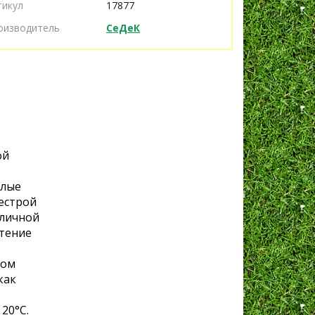
тикул
17877
оизводитель
СеДеК
ой
хлые
естрой
зличной
стение
сом
как
20°С.