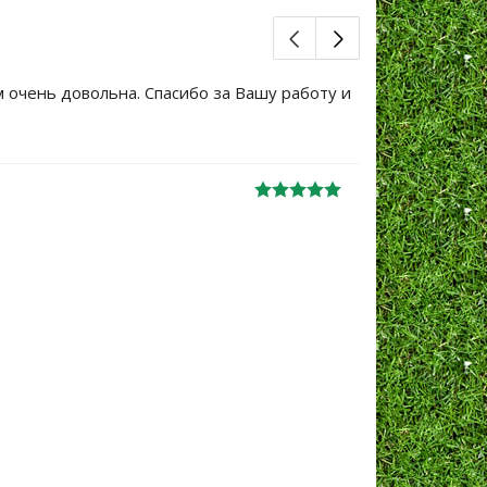
м очень довольна. Спасибо за Вашу работу и
Большое сп
уже не перв
Ж
анна
06.10.2024