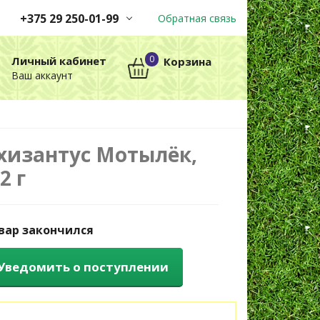
+375 29 250-01-99
Обратная связь
Заказы принимаются
0
Личный кабинет
Корзина
автоматически через корзину
Ваш аккаунт
круглосуточно без выходных
+375 29 250-01-99
МТС
хизантус Мотылёк,
2 г
вар закончился
Уведомить о поступлении