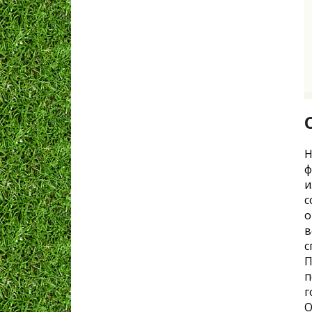
Н
ф
и
с
о
в
с
П
п
г
О