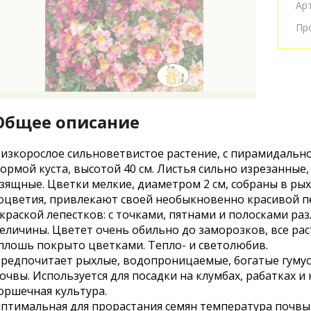
Ар
Пр
Общее описание
изкорослое сильноветвистое растение, с пирамидальн
ормой куста, высотой 40 см. Листья сильно изрезанные,
зящные. Цветки мелкие, диаметром 2 см, собраны в ры
оцветия, привлекают своей необыкновенно красивой п
краской лепестков: с точками, пятнами и полосками ра
еличины. Цветет очень обильно до заморозков, все ра
плошь покрыто цветками. Тепло- и светолюбив.
редпочитает рыхлые, водопроницаемые, богатые гуму
очвы. Используется для посадки на клумбах, рабатках и 
оршечная культура.
птимальная для прорастания семян температура почвы 