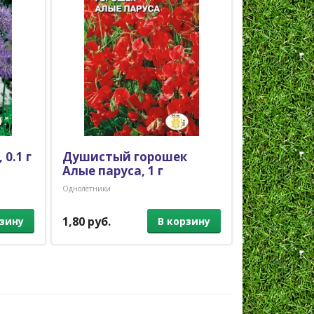
0.1 г
Душистый горошек
Астра Ко
Алые паруса, 1 г
дождь, 0.2
Однолетники
Однолетники
1,80 руб.
1,30 руб.
рзину
В корзину