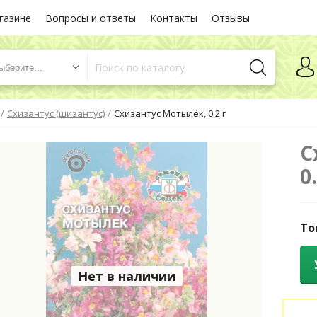
газине
Вопросы и ответы
Контакты
Отзывы
ыберите...
/
/
Схизантус (шизантус)
Схизантус Мотылёк, 0.2 г
С
0.
То
Нет в наличии