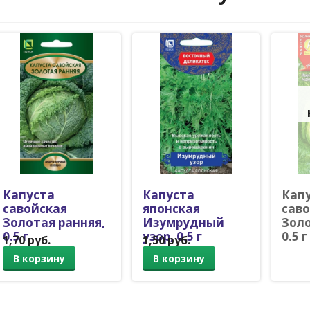
Капуста
Капуста
Кап
савойская
японская
сав
Золотая ранняя,
Изумрудный
Золо
0.5 г
узор, 0.5 г
0.5 г
1,70 руб.
1,50 руб.
Савойская
Савойская
Савойск
В корзину
В корзину