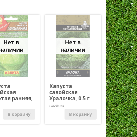
Нет в
Нет в
наличии
наличии
уста
Капуста
ойская
савойская
тая ранняя,
Уралочка, 0.5 г
Савойская
ая
В корзину
В корзину