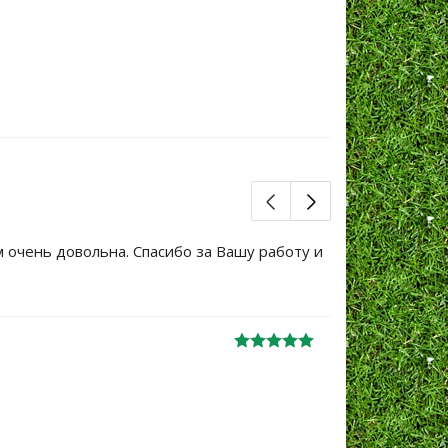
м очень довольна. Спасибо за Вашу работу и
Большое сп
уже не перв
Ж
анна
06.10.2024