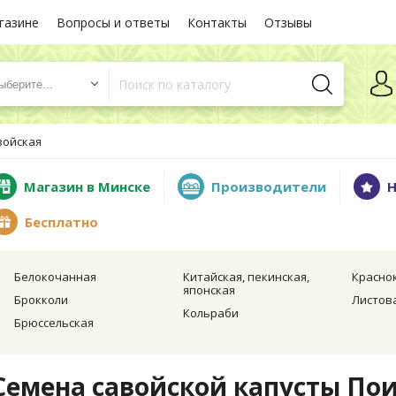
газине
Вопросы и ответы
Контакты
Отзывы
ыберите...
войская
Магазин в Минске
Производители
Н
Бесплатно
Белокочанная
Китайская, пекинская,
Красно
японская
Брокколи
Листов
Кольраби
Брюссельская
Семена савойской капусты По