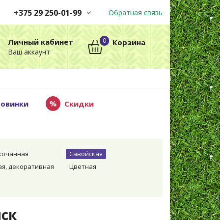
+375 29 250-01-99
Обратная связь
Заказы принимаются
0
Личный кабинет
Корзина
автоматически через корзину
Ваш аккаунт
круглосуточно без выходных
+375 29 250-01-99
МТС
овинки
Скидки
кочанная
Савойская
ая, декоративная
Цветная
иск