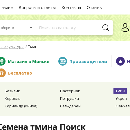
газине
Вопросы и ответы
Контакты
Отзывы
ыберите...
/
вые культуры
Тмин
Магазин в Минске
Производители
Н
Бесплатно
Базилик
Пастернак
Тмин
Кервель
Петрушка
Укроп
Кориандр (кинза)
Сельдерей
Фенхел
Семена тмина Поиск