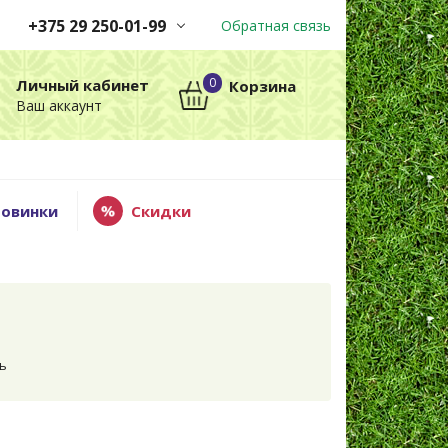
+375 29 250-01-99
Обратная связь
Заказы принимаются
0
Личный кабинет
Корзина
автоматически через корзину
Ваш аккаунт
круглосуточно без выходных
+375 29 250-01-99
МТС
овинки
Скидки
ь