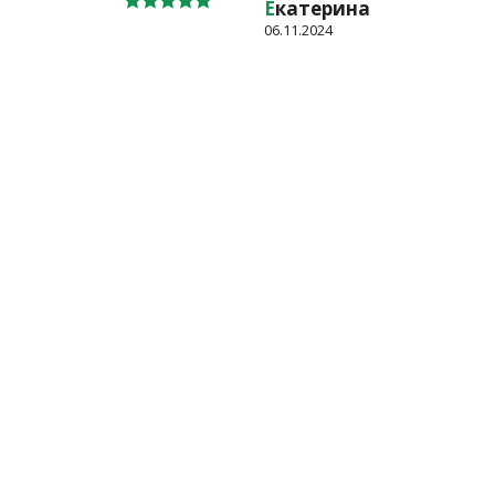
Е
катерина
06.11.2024
такты
О магазине
Отзывы покупателей