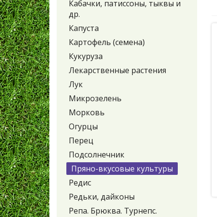
Кабачки, патиссоны, тыквы и
др.
Капуста
Картофель (семена)
Кукуруза
Лекарственные растения
Лук
Микрозелень
Морковь
Огурцы
Перец
Подсолнечник
Пряно-вкусовые культуры
Редис
Редьки, дайконы
Репа. Брюква. Турнепс.