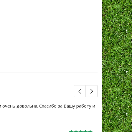
м очень довольна. Спасибо за Вашу работу и
Большое сп
уже не перв