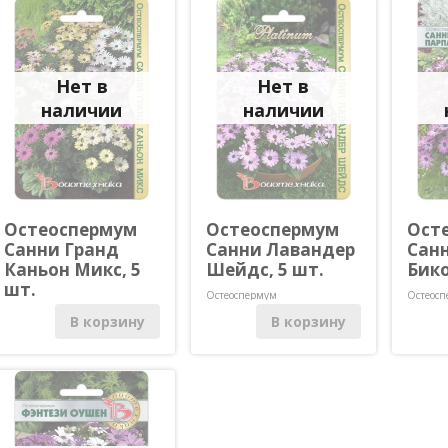
Пижма
Гиацинтовые бобы
Лимнантес
(долихос)
Пиретр
Лобелия
(матрик
Гилия
Львиный зев
Подсол
Гипсофила однолетняя
Нет в
Нет в
одноле
наличии
наличии
Остеоспермум
Остеоспермум
Ост
Санни Гранд
Санни Лавандер
Сан
Каньон Микс, 5
Шейдс, 5 шт.
Бико
шт.
Остеоспермум
Остеос
Остеоспермум
В корзину
В корзину