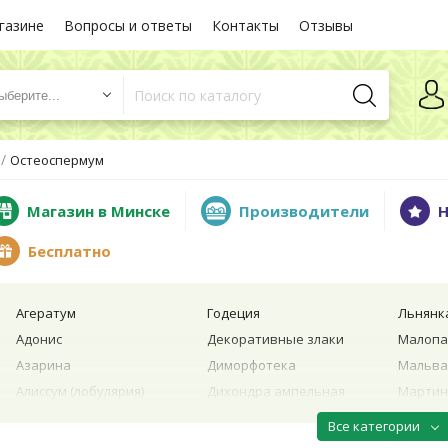
газине
Вопросы и ответы
Контакты
Отзывы
ыберите...
/
Остеоспермум
Магазин в Минске
Производители
Н
Бесплатно
Агератум
Годеция
Льнянк
Адонис
Декоративные злаки
Малопа
Азарина
Диморфотека
Мальва 
Алиссум (лобулярия)
Дихондра ампельная
Мартин
Амарант
Дурман
Маттио
Все категории
Анхуза
Душистый горошек
Меземб