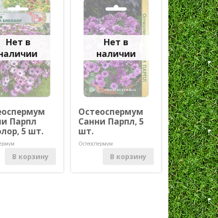
Череда
ум однолетний
Эхиум
ария)
Эшшольция
нечник
Нет в
Нет в
тний
наличии
наличии
еоспермум
Остеоспермум
ни Парпл
Санни Парпл, 5
лор, 5 шт.
шт.
пермум
Остеоспермум
В корзину
В корзину