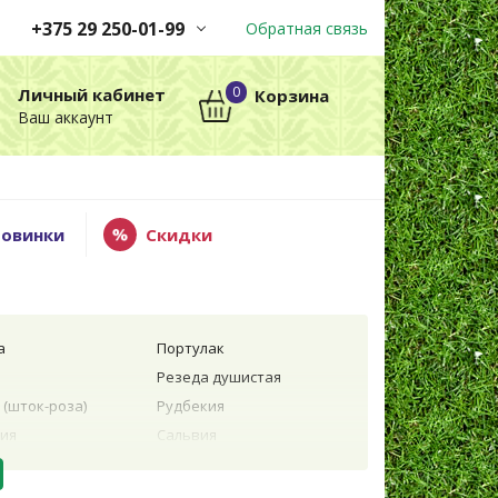
+375 29 250-01-99
Обратная связь
Заказы принимаются
0
Личный кабинет
Корзина
автоматически через корзину
Ваш аккаунт
круглосуточно без выходных
+375 29 250-01-99
МТС
овинки
Скидки
а
Портулак
Резеда душистая
(шток-роза)
Рудбекия
ия
Сальвия
ла
Сальпиглоссис
риантемум
Санвиталия