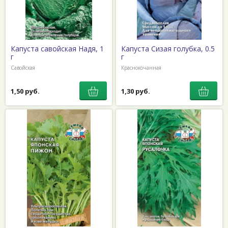
Капуста савойская Надя, 1
Капуста Сизая голубка, 0.5
г
г
Савойская
Краснокочанная
1,50 руб.
1,30 руб.