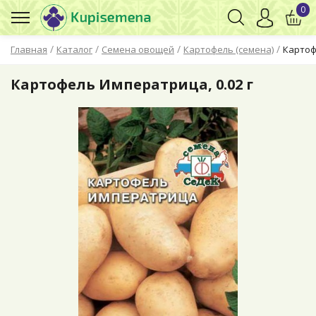
0
/
/
/
/
Главная
Каталог
Семена овощей
Картофель (семена)
Картоф
Картофель Императрица, 0.02 г