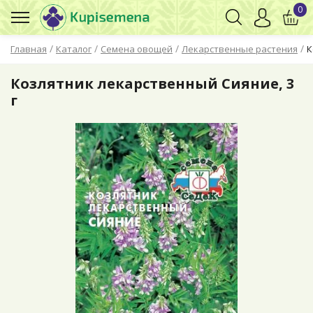
0
/
/
/
/
Главная
Каталог
Семена овощей
Лекарственные растения
К
Козлятник лекарственный Сияние, 3
г