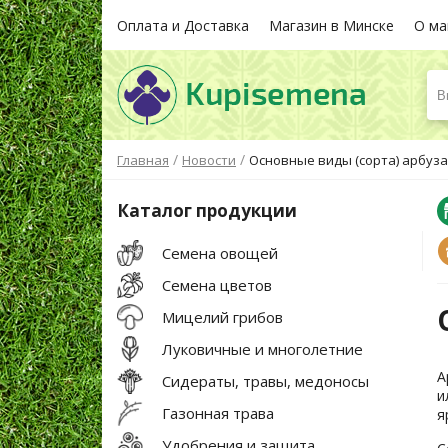
Оплата и Доставка
Магазин в Минске
О ма
В
/
/
Главная
Новости
Основные виды (сорта) арбуза
Каталог продукции
Семена овощей
Семена цветов
Мицелий грибов
Луковичные и многолетние
А
Сидераты, травы, медоносы
и
Газонная трава
я
Удобрения и защита