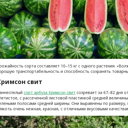
рожайность сорта составляет 10–15 кг с одного растения. «Вол
орошую транспортабельность и способность сохранять товарные
Кримсон свит
аннеспелый
сорт арбуза Кримсон свит
созревает за 67–82 дня о
летистое, с рассеченной листовой пластинкой средней величины.
елеными полосами средней ширины. Они выравнены по размеру, в
якоть очень нежная, красная, с отличными вкусовыми качествам