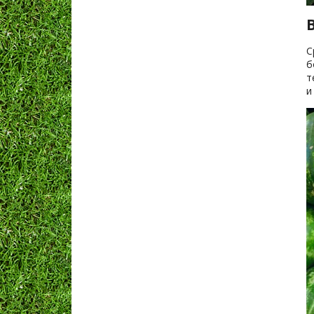
С
б
т
и