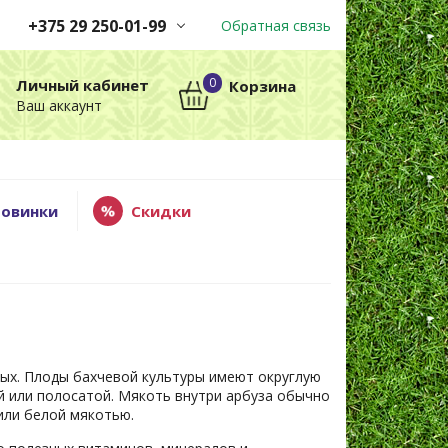
+375 29 250-01-99
Обратная связь
Заказы принимаются
0
Личный кабинет
Корзина
автоматически через корзину
Ваш аккаунт
круглосуточно без выходных
+375 29 250-01-99
МТС
овинки
Скидки
ых. Плоды бахчевой культуры имеют округлую
й или полосатой. Мякоть внутри арбуза обычно
или белой мякотью.