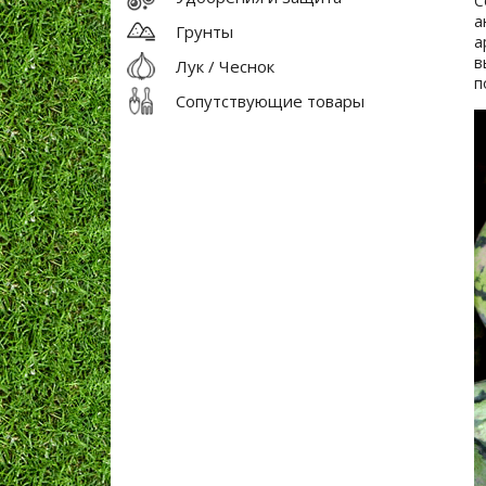
С
а
Грунты
а
в
Лук / Чеснок
п
Сопутствующие товары