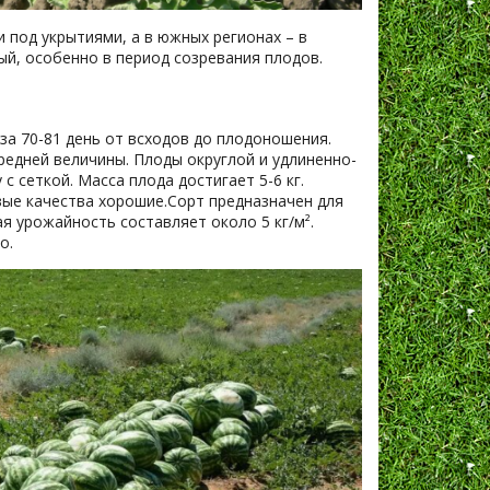
 под укрытиями, а в южных регионах – в
ый, особенно в период созревания плодов.
за 70-81 день от всходов до плодоношения.
редней величины. Плоды округлой и удлиненно-
с сеткой. Масса плода достигает 5-6 кг.
овые качества хорошие.Сорт предназначен для
я урожайность составляет около 5 кг/м².
о.