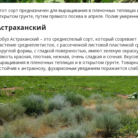
тот сорт предназначен для выращивания в пленочных теплицах и
ткрытом грунте, путем прямого посева в апреле. Полив умеренн
Астраханский
рбуз Астраханский – это среднеспелый сорт, который созревает 
астение среднеплетистое, с рассеченной листовой пластинкой с
круглой формы, с гладкой поверхностью, имеют зеленую окраску 
якоть красная, плотная, нежная, очень сладкая и сочная. Вкус
ыращивания в пленочных теплицах и в открытом грунте. Товарна
стойчив к антракнозу, фузариозным увяданием поражается слаб