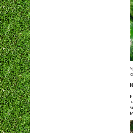
У
х
Р
п
з
М