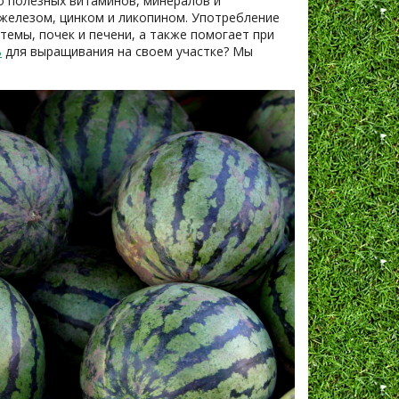
о полезных витаминов, минералов и
, железом, цинком и ликопином. Употребление
емы, почек и печени, а также помогает при
ь
для выращивания на своем участке? Мы