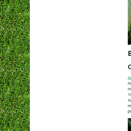
А
п
п
т
з
н
р