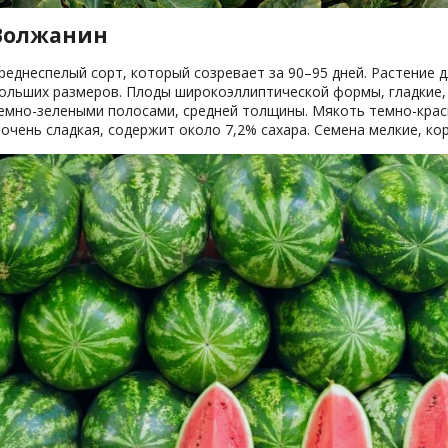
Волжанин
реднеспелый сорт, который созревает за 90–95 дней. Растение 
ольших размеров. Плоды широкоэллиптической формы, гладкие, м
емно-зелеными полосами, средней толщины. Мякоть темно-крас
 очень сладкая, содержит около 7,2% сахара. Семена мелкие, ко