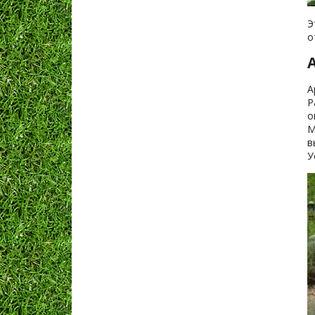
Э
о
А
Р
о
М
в
У