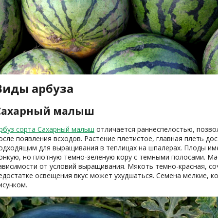
Виды арбуза
Сахарный малыш
рбуз сорта Сахарный малыш
отличается раннеспелостью, позвол
осле появления всходов. Растение плетистое, главная плеть дост
одходящим для выращивания в теплицах на шпалерах. Плоды им
онкую, но плотную темно-зеленую кору с темными полосами. Масс
ависимости от условий выращивания. Мякоть темно-красная, соч
едостатке освещения вкус может ухудшаться. Семена мелкие, к
исунком.