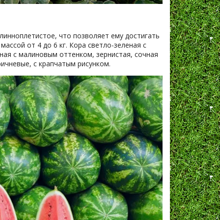
длинноплетистое, что позволяет ему достигать
ассой от 4 до 6 кг. Кора светло-зеленая с
ная с малиновым оттенком, зернистая, сочная
ричневые, с крапчатым рисунком.