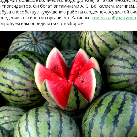
одержит большое количество воды (до 92%), а также множеств
нтиоксидантов. Он богат витаминами A, C, B6, калием, магнием
рбуза способствует улучшению работы сердечно-сосудистой сист
ыведении токсинов из организма. Какие же
семена арбуза купит
опробуем вам определиться с выбором.