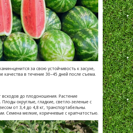
жанин»ценится за свою устойчивость к засухе,
 качества в течение 30–45 дней после съема.
т всходов до плодоношения. Растение
 Плоды округлые, гладкие, светло-зеленые с
есом от 3,4 до 4,8 кг, транспортабельны.
и. Семена мелкие, коричневые с крапчатостью.