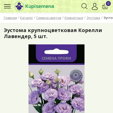
0
/
/
/
/
/
Главная
Каталог
Семена цветов
Комнатные
Эустома
Эусто
Эустома крупноцветковая Корелли
Лавендер, 5 шт.