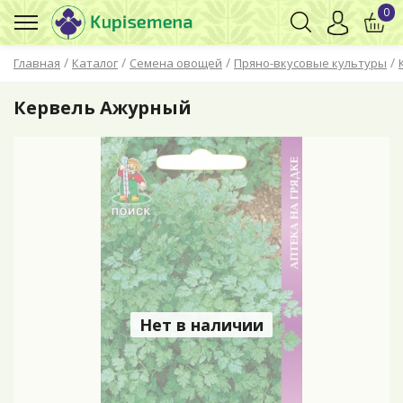
0
/
/
/
/
Главная
Каталог
Семена овощей
Пряно-вкусовые культуры
Кервель Ажурный
Нет в наличии