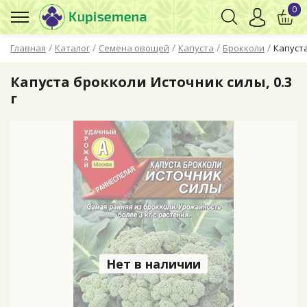
0
/
/
/
/
/
Главная
Каталог
Семена овощей
Капуста
Брокколи
Капуста
Капуста брокколи Источник силы, 0.3
г
Нет в наличии