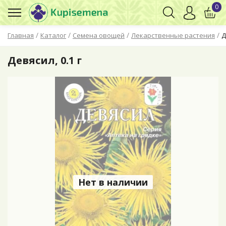
0
/
/
/
/
Главная
Каталог
Семена овощей
Лекарственные растения
Д
Девясил, 0.1 г
Нет в наличии