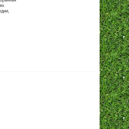
ях
рдии,