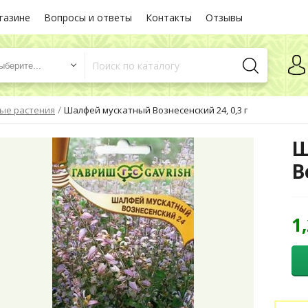
газине
Вопросы и ответы
Контакты
Отзывы
ыберите...
/
ые растения
Шалфей мускатный Вознесенский 24, 0,3 г
Ш
В
1