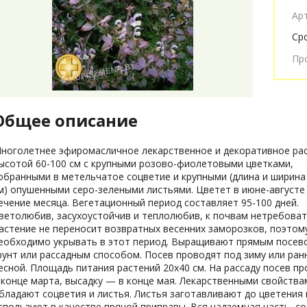
Ар
Ср
Пр
Общее описание
ноголетнее эфиромасличное лекарственное и декоративное ра
ысотой 60-100 см с крупными розово-фиолетовыми цветками,
обранными в метельчатое соцветие и крупными (длина и ширина
м) опушенными серо-зелеными листьями. Цветет в июне-августе
ечение месяца. Вегетационный период составляет 95-100 дней.
ветолюбив, засухоустойчив и теплолюбив, к почвам нетребоват
астение не переносит возвратных весенних заморозков, поэтом
еобходимо укрывать в этот период. Выращивают прямым посев
рунт или рассадным способом. Посев проводят под зиму или ран
есной. Площадь питания растений 20х40 см. На рассаду посев п
 конце марта, высадку — в конце мая. Лекарственными свойства
бладают соцветия и листья. Листья заготавливают до цветения 
спользуют в качестве пряной приправы. Вся надземная часть, с