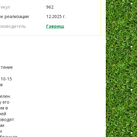
тикул
962
ок реализации
12.2025 г.
оизводитель
Гавриш
стение
 10-15
 в
елен.
у его
ом в
ней
роводят
ми
и
обранная