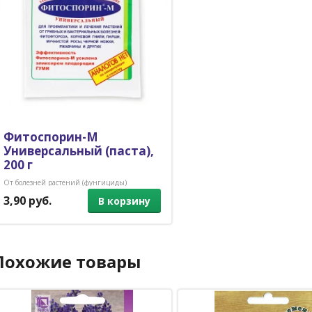
Фитоспорин-М
Универсальный (паста),
200 г
От болезней растений (фунгициды)
3,90 руб.
В корзину
Похожие товары