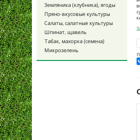
Земляника (клубника), ягоды
в
с
Пряно-вкусовые культуры
к
Салаты, салатные культуры
З
Шпинат, щавель
Табак, махорка (семена)
Микрозелень
П