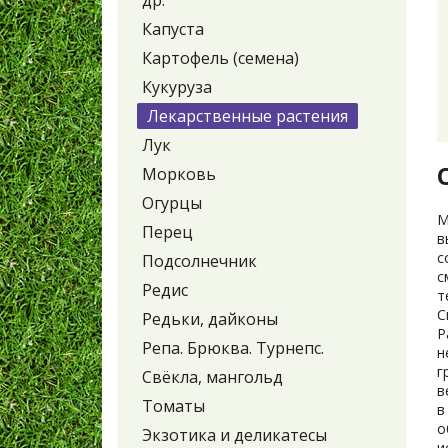
др.
Капуста
Картофель (семена)
Кукуруза
Лекарственные растения
Лук
Морковь
Огурцы
М
Перец
в
с
Подсолнечник
с
Редис
т
С
Редьки, дайконы
Р
Репа. Брюква. Турнепс.
н
г
Свёкла, мангольд
в
Томаты
в
о
Экзотика и деликатесы
и