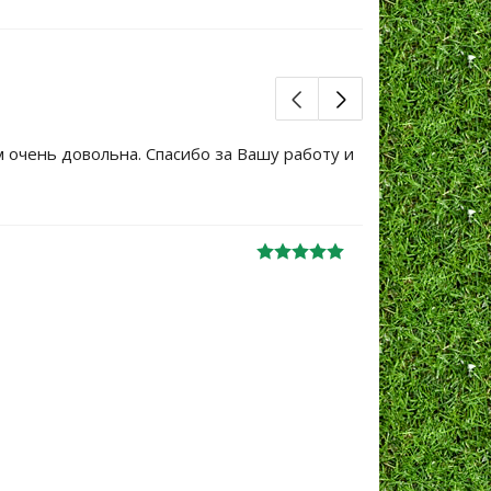
м очень довольна. Спасибо за Вашу работу и
Большое сп
уже не перв
Ж
анна
06.10.2024