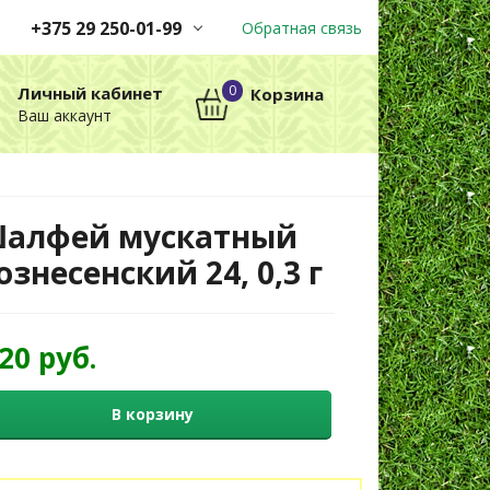
+375 29 250-01-99
Обратная связь
Заказы принимаются
0
Личный кабинет
Корзина
автоматически через корзину
Ваш аккаунт
круглосуточно без выходных
+375 29 250-01-99
МТС
алфей мускатный
ознесенский 24, 0,3 г
,20 руб.
В корзину