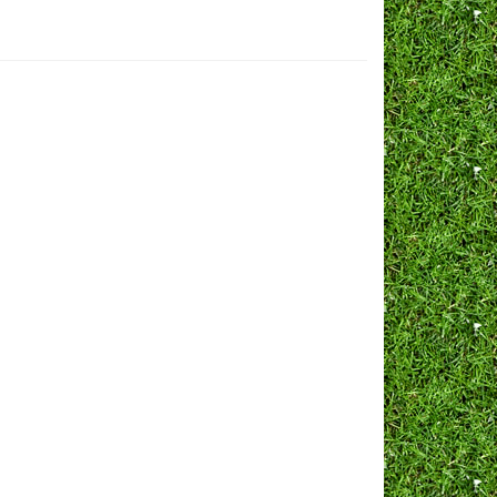
ка
Тысячелистник
епестник
Физалис
он)
Физостегия
да
Флокс многолетний
а
Хмель
к (ромашка)
Хоста
та
Хохлатка(кордиалис)
анда
Хризантема
мон
Черноголовка (прунелла)
Чистец (стахис)
ум
Шалфей
одон
Щавель декоративный
Эдельвейс
а многолетняя
Эремурус (семена)
ел
Эриофиллум
улюс
Эхинацея
да
Ясенец