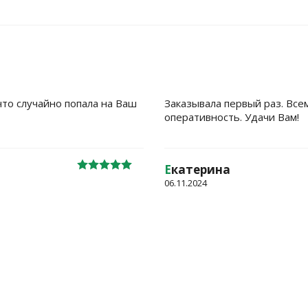
Гейхера
Ремани
Лапчатка
Гелениум
Рудбек
что случайно попала на Ваш
Заказывала первый раз. Все
оперативность. Удачи Вам!
Е
катерина
06.11.2024