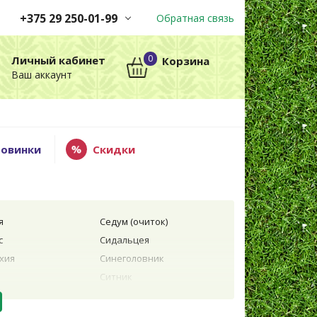
+375 29 250-01-99
Обратная связь
Заказы принимаются
0
Личный кабинет
Корзина
автоматически через корзину
Ваш аккаунт
круглосуточно без выходных
+375 29 250-01-99
МТС
овинки
Скидки
я
Седум (очиток)
с
Сидальцея
хия
Синеголовник
Ситник
Солнцецвет
Традесканция