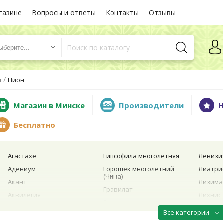
газине
Вопросы и ответы
Контакты
Отзывы
ыберите...
/
и
Пион
Магазин в Минске
Производители
Н
Бесплатно
Агастахе
Гипсофила многолетняя
Левизи
Адениум
Горошек многолетний
Лиатри
(Чина)
Акант
Лизима
Гравилат
Аквилегия
Лихнис
Гутчинзия
Анациклюс
Лотос
Все категории
Девясил
Арабис
Люпин