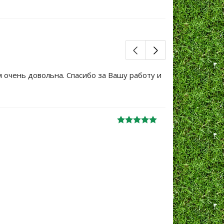
я
Ясколка
ия многолетняя
м очень довольна. Спасибо за Вашу работу и
Большое сп
уже не перв
Ж
анна
06.10.2024