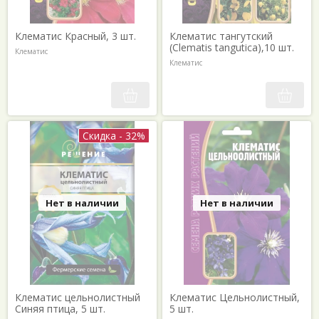
Эхинацея
Котовник (непета)
Ясенец
Лаванда
Клематис Красный, 3 шт.
Клематис тангутский
Ясколка
(Clematis tangutica),10 шт.
Лапчатка
Клематис
Клематис
Скидка - 32%
Нет в наличии
Нет в наличии
Клематис цельнолистный
Клематис Цельнолистный,
Синяя птица, 5 шт.
5 шт.