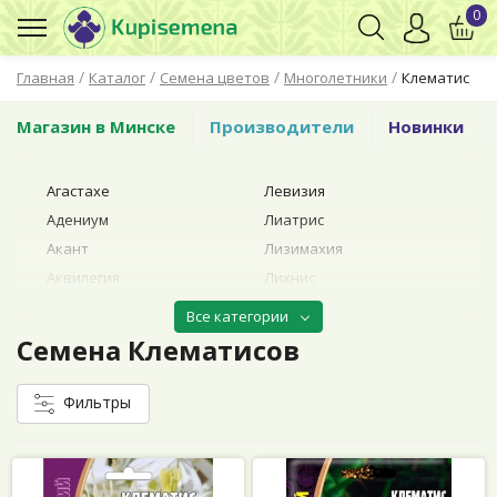
0
/
/
/
/
Главная
Каталог
Семена цветов
Многолетники
Клематис
Магазин в Минске
Производители
Новинки
Агастахе
Левизия
Адениум
Лиатрис
Акант
Лизимахия
Аквилегия
Лихнис
Анациклюс
Лотос
Все категории
Арабис
Люпин
Семена Клематисов
Армерия
Манжетка
Астильба
Мелколепестник
Фильтры
(эригерон)
Аубрения
Монарда
Бадан
Мшанка
Барвинок
Нивяник (ромашка)