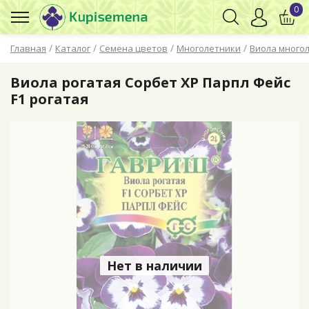
0
/
/
/
/
Главная
Каталог
Семена цветов
Многолетники
Виола многол
Виола рогатая Сорбет XP Парпл Фейс
F1 рогатая
Нет в наличии