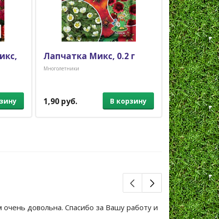
икс,
Лапчатка Микс, 0.2 г
Люпин Ме
0.2 г
Многолетники
Многолетники
1,90 руб.
1,50 руб.
рзину
В корзину
м очень довольна. Спасибо за Вашу работу и
Большое сп
уже не перв