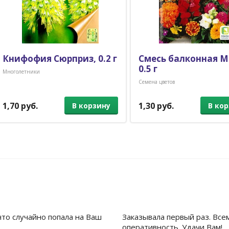
Книфофия Сюрприз, 0.2 г
Смесь балконная М
0.5 г
Многолетники
Семена цветов
1,70 руб.
1,30 руб.
В корзину
В ко
что случайно попала на Ваш
Заказывала первый раз. Все
оперативность. Удачи Вам!