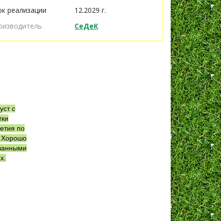
ок реализации
12.2029 г.
оизводитель
СеДеК
уст с
тки
етия по
. Хорошо
ованными
х.