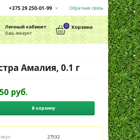
+375 29 250-01-99
Обратная связь
Заказы принимаются
0
Личный кабинет
Корзина
автоматически через корзину
Ваш аккаунт
круглосуточно без выходных
+375 29 250-01-99
МТС
стра Амалия, 0.1 г
,50 руб.
В корзину
тикул
27532