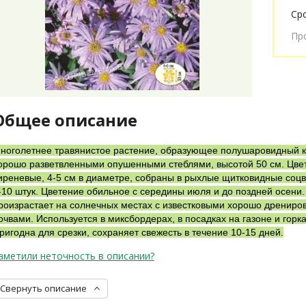
Ср
Пр
Общее описание
ноголетнее травянистое растение, образующее полушаровидный к
орошо разветвленными опушенными стеблями, высотой 50 см. Цве
иреневые, 4-5 см в диаметре, собраны в рыхлые щитковидные соцв
-10 штук. Цветение обильное с середины июля и до поздней осени
роизрастает на солнечных местах с известковыми хорошо дренир
очвами. Используется в миксбордерах, в посадках на газоне и горка
ригодна для срезки, сохраняет свежесть в течение 10-15 дней.
аметили неточность в описании?
Свернуть описание