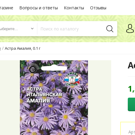
газине
Вопросы и ответы
Контакты
Отзывы
ыберите...
/
и
Астра Амалия, 0.1 г
А
1
Ар