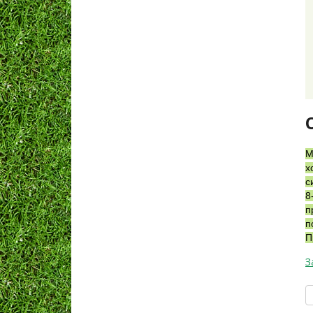
М
х
с
8
п
п
П
З