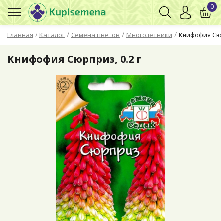
0
/
/
/
/
Главная
Каталог
Семена цветов
Многолетники
Книфофия Сюр
Книфофия Сюрприз, 0.2 г