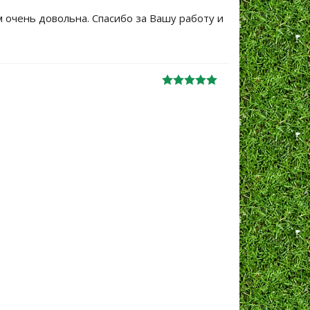
м очень довольна. Спасибо за Вашу работу и
Большое сп
уже не перв
Ж
анна
06.10.2024