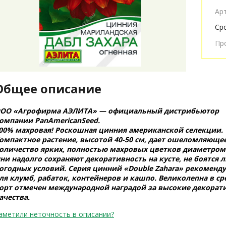
Ар
Ср
Пр
Общее описание
ОО «Агрофирма АЭЛИТА» — официальный дистрибьютор
омпании PanAmericanSeed.
00% махровая! Роскошная цинния американской селекции.
омпактное растение, высотой 40-50 см, дает ошеломляюще
оличество ярких, полностью махровых цветков диаметром 
ни надолго сохраняют декоративность на кусте, не боятся 
огодных условий. Серия цинний «Double Zahara» рекоменду
ля клумб, рабаток, контейнеров и кашпо. Великолепна в ср
орт отмечен международной наградой за высокие декорат
ачества.
аметили неточность в описании?