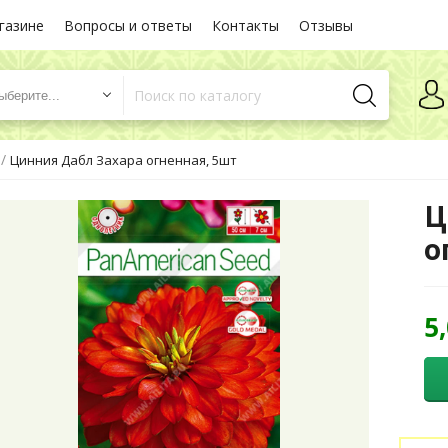
газине
Вопросы и ответы
Контакты
Отзывы
ыберите...
/
Цинния Дабл Захара огненная, 5шт
Ц
о
5