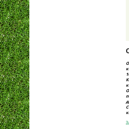
О
к
1
К
к
О
п
д
С
к
З