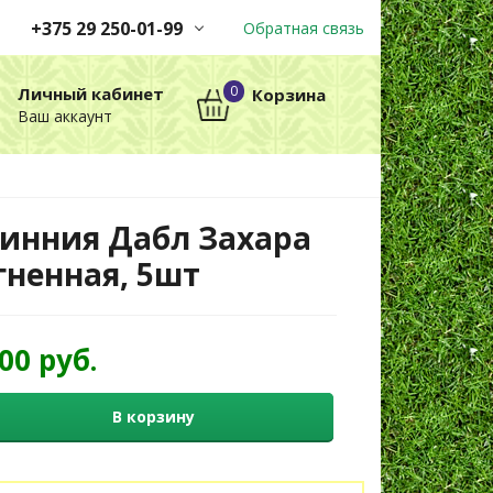
+375 29 250-01-99
Обратная связь
Заказы принимаются
0
Личный кабинет
Корзина
автоматически через корзину
Ваш аккаунт
круглосуточно без выходных
+375 29 250-01-99
МТС
инния Дабл Захара
гненная, 5шт
,00 руб.
В корзину