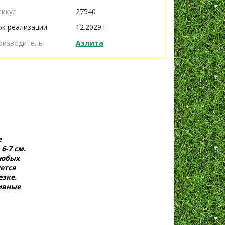
тикул
27540
ок реализации
12.2029 г.
оизводитель
Аэлита
е
6-7 см.
любых
ется
езке.
ивные