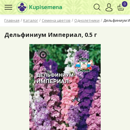
0
/
/
/
/
Главная
Каталог
Семена цветов
Однолетники
Дельфиниум Им
Дельфиниум Империал, 0.5 г