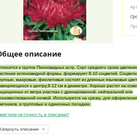
Ар
Ср
Пр
Общее описание
тносится к группе Пионовидных астр. Сорт среднего срока цветени
астения колоновидной формы, формируют 8-10 соцветий. Соцвети
рупные, махровые, фиолетовые состоят из длинных язычковых цвет
авихряющихся к центру,8-12 см в диаметре. Хорошо растет на осв
ащищенных от ветра участках с дренированной, нейтральной или
роизвесткованной почвой. Используется на срезку, для оформлени
ветников, в групповых и одиночных посадках.
аметили неточность в описании?
Свернуть описание