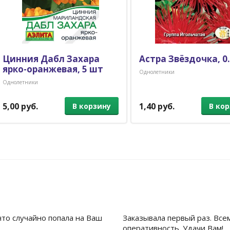
Цинния Дабл Захара
Астра Звёздочка, 0.
ярко-оранжевая, 5 шт
Однолетники
Однолетники
5,00 руб.
1,40 руб.
В корзину
В ко
что случайно попала на Ваш
Заказывала первый раз. Все
оперативность. Удачи Вам!