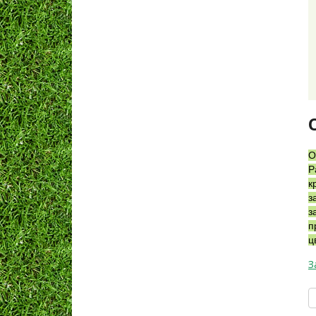
О
Р
к
з
з
п
ц
З