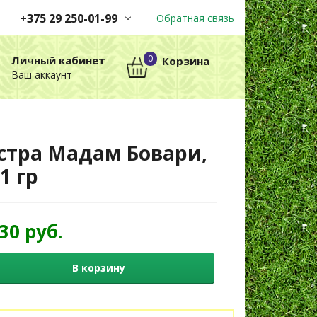
+375 29 250-01-99
Обратная связь
Заказы принимаются
0
Личный кабинет
Корзина
автоматически через корзину
Ваш аккаунт
круглосуточно без выходных
+375 29 250-01-99
МТС
стра Мадам Бовари,
.1 гр
,30 руб.
В корзину