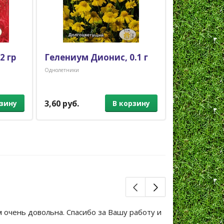
2 гр
Гелениум Дионис, 0.1 г
Цинния Д
белая, 5 
Однолетники
Однолетники
3,60 руб.
5,00 руб.
рзину
В корзину
м очень довольна. Спасибо за Вашу работу и
Большое сп
уже не перв