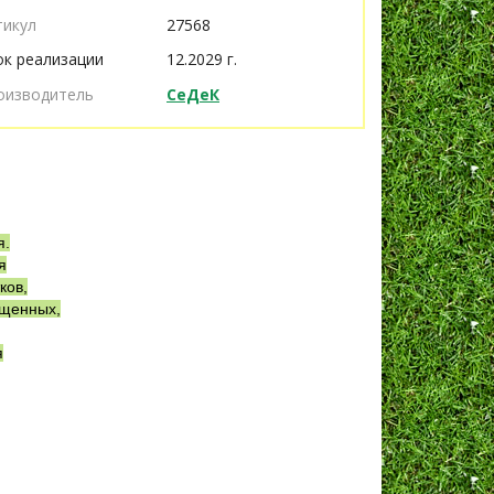
тикул
27568
ок реализации
12.2029 г.
оизводитель
СеДеК
я.
я
ков,
ещенных,
я