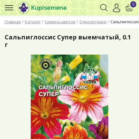
0
/
/
/
/
Главная
Каталог
Семена цветов
Однолетники
Сальпиглоссис
Сальпиглоссис Супер выемчатый, 0.1
г