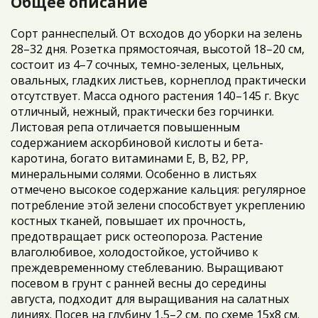
Общее описание
Сорт раннеспелый. От всходов до уборки на зелень
28–32 дня. Розетка прямостоячая, высотой 18–20 см,
состоит из 4–7 сочных, темно-зеленых, цельных,
овальных, гладких листьев, корнеплод практически
отсутствует. Масса одного растения 140–145 г. Вкус
отличный, нежный, практически без горчинки.
Листовая репа отличается повышенным
содержанием аскорбиновой кислоты и бета-
каротина, богато витаминами Е, В, В2, РР,
минеральными солями. Особенно в листьях
отмечено высокое содержание кальция: регулярное
потребление этой зелени способствует укреплению
костных тканей, повышает их прочность,
предотвращает риск остеопороза. Растение
влаголюбивое, холодостойкое, устойчиво к
преждевременному стеблеванию. Выращивают
посевом в грунт с ранней весны до середины
августа, подходит для выращивания на салатных
линиях. Посев на глубину 1,5–2 см, по схеме 15х8 см.