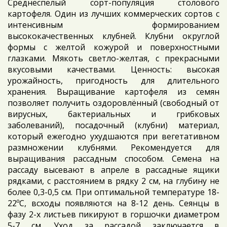
Среднеспелый сорт-популяция столового
картофеля. Один из лучших коммерческих сортов с
интенсивным формированием
высококачественных клубней. Клубни округлой
формы с желтой кожурой и поверхностными
глазками. Мякоть светло-желтая, с прекрасными
вкусовыми качествами. Ценность: высокая
урожайность, пригодность для длительного
хранения. Выращивание картофеля из семян
позволяет получить оздоровлённый (свободный от
вирусных, бактериальных и грибковых
заболеваний), посадочный (клубни) материал,
который ежегодно ухудшаются при вегетативном
размножении клубнями. Рекомендуется для
выращивания рассадным способом. Семена на
рассаду высевают в апреле в рассадные ящики
рядками, с расстоянием в рядку 2 см, на глубину не
более 0,3-0,5 см. При оптимальной температуре 18-
22ºС, всходы появляются на 8-12 день. Сеянцы в
фазу 2-х листьев пикируют в горшочки диаметром
5-7 см. Уход за рассадой заключается в