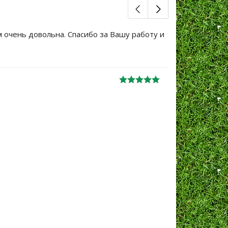
м очень довольна. Спасибо за Вашу работу и
Большое сп
уже не перв
Ж
анна
06.10.2024