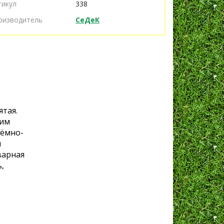
тикул
338
оизводитель
СеДеК
ятая.
ним
тёмно-
и
варная
,