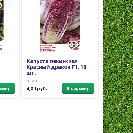
Капуста пекинская
Капуста б
Красный дракон F1, 10
Монако F1
шт.
Брокколи
Капуста
4,00 руб.
2,50 руб.
рзину
В корзину