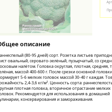
Ар
Пр
Общее описание
аннеспелый (80-95 дней) сорт. Розетка листьев приподн
ист овальный, серовато-зелёный, пузырчатый, со сред
осковым налётом. Головка округлая, плотная, средняя, 
елёная, массой 400-600 г. После срезки основной головк
ормирует 5-6 мелких головок массой 30-40 г каждая. То
рожайность 2,4-3,6 кг/м². Ценность сорта: раннеспелость
рупная плотная головка, вторичное отрастание мелких
оловок. Рекомендуется для использования в домашней
улинарии, консервирования и замораживания.