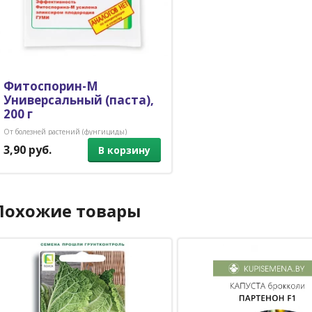
Фитоспорин-М
Универсальный (паста),
200 г
От болезней растений (фунгициды)
3,90 руб.
В корзину
Похожие товары