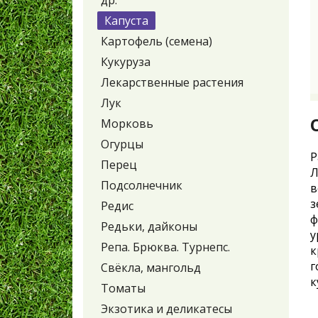
др.
Капуста
Картофель (семена)
Кукуруза
Лекарственные растения
Лук
Морковь
Огурцы
Р
Перец
Л
Подсолнечник
в
з
Редис
ф
Редьки, дайконы
у
Репа. Брюква. Турнепс.
к
г
Свёкла, мангольд
к
Томаты
Экзотика и деликатесы