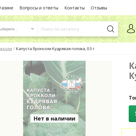
газине
Вопросы и ответы
Контакты
Отзывы
ыберите...
/
окколи
Капуста брокколи Кудрявая голова, 0.5 г
К
К
То
Нет в наличии