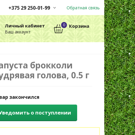
+375 29 250-01-99
Обратная связь
Заказы принимаются
0
Личный кабинет
Корзина
автоматически через корзину
Ваш аккаунт
круглосуточно без выходных
+375 29 250-01-99
МТС
апуста брокколи
удрявая голова, 0.5 г
вар закончился
Уведомить о поступлении