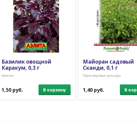
Базилик овощной
Майоран садовый
Каракум, 0,3 г
Сканди, 0,1 г
Базилик
Пряно-вкусовые культуры
1,50 руб.
1,40 руб.
В корзину
В ко