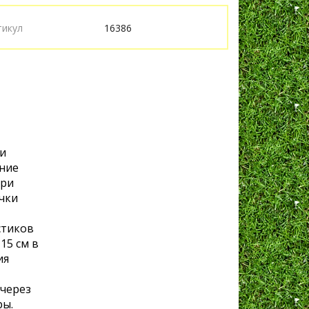
тикул
16386
ои
яние
при
очки
стиков
15 см в
ия
через
ры.