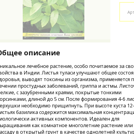
Ар
Общее описание
никальное лечебное растение, особо почитаемое за св
войства в Индии. Листья туласи улучшают общее состо
доровья, выводят токсины из организма, применяется 
ечении простудных заболеваний, гриппа и астмы. Лист
елкие, с зазубренными краями, покрытые тонкими
орсинками, длиной до 5 см. После формирования 4-6 ли
ерхушки необходимо прищипнуть. При высоте куста 12-
истьях базилика содержится максимальная концентрац
иологически активных компонентов. Идеален для
ыращивания как комнатное многолетние растение или 
ассаду в открытый грунт в качестве однолетней культу