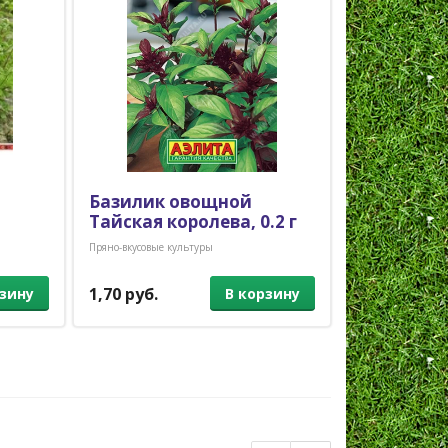
Базилик овощной
Базилик 
Тайская королева, 0.2 г
Арарат, 0.
Пряно-вкусовые культуры
Базилик
1,70 руб.
1,20 руб.
рзину
В корзину