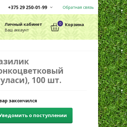
+375 29 250-01-99
Обратная связь
Заказы принимаются
0
Личный кабинет
Корзина
автоматически через корзину
Ваш аккаунт
круглосуточно без выходных
+375 29 250-01-99
МТС
азилик
онкоцветковый
туласи), 100 шт.
вар закончился
Уведомить о поступлении