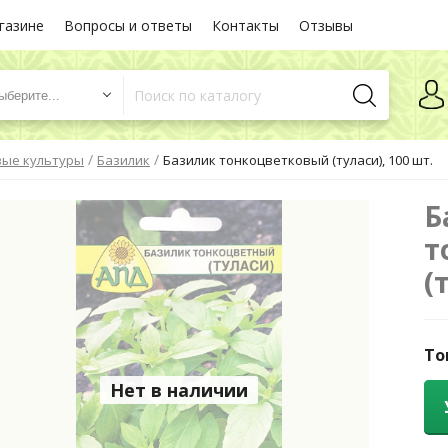
газине
Вопросы и ответы
Контакты
Отзывы
ыберите...
/
/
вые культуры
Базилик
Базилик тонкоцветковый (туласи), 100 шт.
Б
т
(
То
Нет в наличии