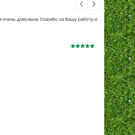
м очень довольна. Спасибо за Вашу работу и
Большое сп
уже не перв
Ж
анна
06.10.2024