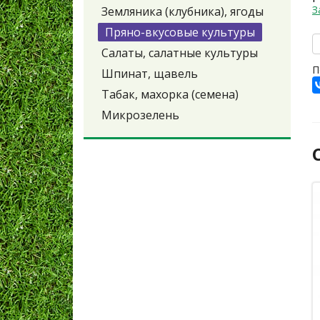
З
Земляника (клубника), ягоды
Пряно-вкусовые культуры
Салаты, салатные культуры
П
Шпинат, щавель
Табак, махорка (семена)
Микрозелень