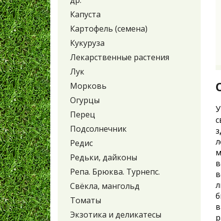
др.
Капуста
Картофель (семена)
Кукуруза
Лекарственные растения
Лук
Морковь
Огурцы
У
Перец
с
Подсолнечник
з
л
Редис
м
Редьки, дайконы
в
Репа. Брюква. Турнепс.
в
л
Свёкла, мангольд
б
Томаты
в
Экзотика и деликатесы
р