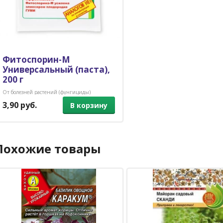
Фитоспорин-М
Универсальный (паста),
200 г
От болезней растений (фунгициды)
3,90 руб.
В корзину
Похожие товары