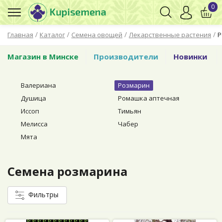
0
/
/
/
/
Главная
Каталог
Семена овощей
Лекарственные растения
Р
Магазин в Минске
Производители
Новинки
Валериана
Розмарин
Душица
Ромашка аптечная
Иссоп
Тимьян
Мелисса
Чабер
Мята
Семена розмарина
Фильтры