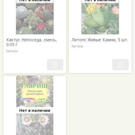
Кассия
Циперус
Катарантус
Шеффлера
Колеус
Эвкалипт
Кофе
Экзакум
Кроссандра
Эустома
Кактус Непоседа, смесь,
Литопс Живые Камни, 5 шт.
Куфея
Юкка
0.05 г
Кактусы
Кактусы
Нет в наличии