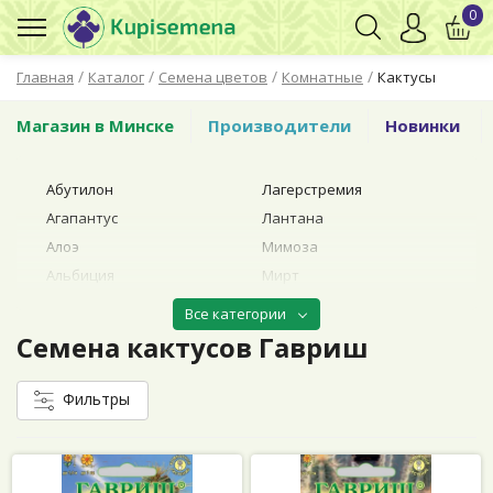
0
/
/
/
/
Главная
Каталог
Семена цветов
Комнатные
Кактусы
Магазин в Минске
Производители
Новинки
Абутилон
Лагерстремия
Агапантус
Лантана
Алоэ
Мимоза
Альбиция
Мирт
Ардизия
Муррайя
Все категории
Аспарагус
Нолина (Бокарнея)
Семена кактусов Гавриш
Базелла
Пальмы
Банан
Пассифлора
Фильтры
Баухиния
Пахиподиум
Бегония
Пеларгония (герань)
Броваллия
Пентас