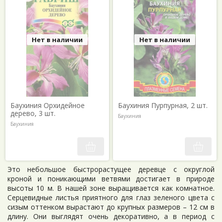
Бругмансия
Пираканта
Бруссонетия
Плюмерия
Гербера
Примула однолетняя
Нет в наличии
Нет в наличии
Гибискус
Родохитон
Гинкго
Роза
Гипестес
Рэо
Гипоэстес
Спармания
Глоксиния
Стевия
Баухиния Орхидейное
Баухиния Пурпурная, 2 шт.
Гранат обыкновенный
Стрелиция
дерево, 3 шт.
Баухиния
Гревиллея
Торения
Баухиния
Делоникс
Фатсия
Дизиготека
Фикус
Драцена
Филодендрон селло
Это небольшое быстрорастущее деревце с округлой
Жакаранда
Фуксия
кроной и поникающими ветвями достигает в природе
Кактусы
Хлопчатник
высоты 10 м. В нашей зоне выращивается как комнатное.
Серцевидные листья приятного для глаз зеленого цвета с
Калибрахоа
Цикламен
сизым оттенком вырастают до крупных размеров – 12 см в
Кальцеолярия
Цинерария комнатная
длину. Они выглядят очень декоративно, а в период с