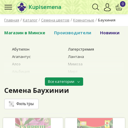
0
/
/
/
/
Главная
Каталог
Семена цветов
Комнатные
Баухиния
Магазин в Минске
Производители
Новинки
Абутилон
Лагерстремия
Агапантус
Лантана
Алоэ
Мимоза
Альбиция
Мирт
Ардизия
Муррайя
Все категории
Аспарагус
Нолина (Бокарнея)
Семена Баухинии
Базелла
Пальмы
Банан
Пассифлора
Фильтры
Баухиния
Пахиподиум
Бегония
Пеларгония (герань)
Броваллия
Пентас