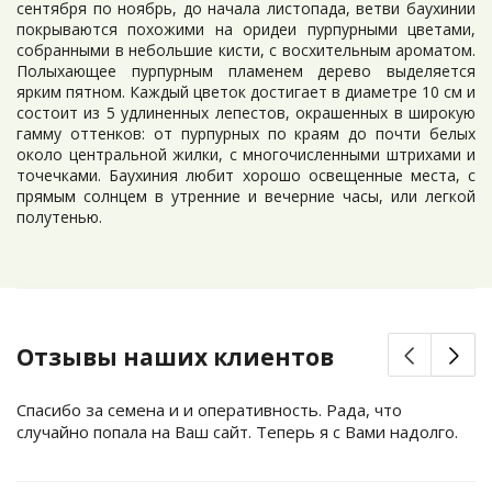
Кассия
Циперус
сентября по ноябрь, до начала листопада, ветви баухинии
покрываются похожими на оридеи пурпурными цветами,
Катарантус
Шеффлера
собранными в небольшие кисти, с восхительным ароматом.
Колеус
Эвкалипт
Полыхающее пурпурным пламенем дерево выделяется
Кофе
Экзакум
ярким пятном. Каждый цветок достигает в диаметре 10 см и
состоит из 5 удлиненных лепестов, окрашенных в широкую
Кроссандра
Эустома
гамму оттенков: от пурпурных по краям до почти белых
Куфея
Юкка
около центральной жилки, с многочисленными штрихами и
точечками. Баухиния любит хорошо освещенные места, с
прямым солнцем в утренние и вечерние часы, или легкой
полутенью.
Отзывы наших клиентов
Спасибо за семена и и оперативность. Рада, что
случайно попала на Ваш сайт. Теперь я с Вами надолго.