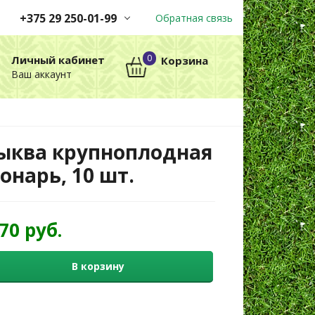
+375 29 250-01-99
Обратная связь
Заказы принимаются
0
Личный кабинет
Корзина
автоматически через корзину
Ваш аккаунт
круглосуточно без выходных
+375 29 250-01-99
МТС
ыква крупноплодная
онарь, 10 шт.
,70 руб.
В корзину