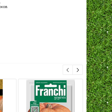
.
оков.