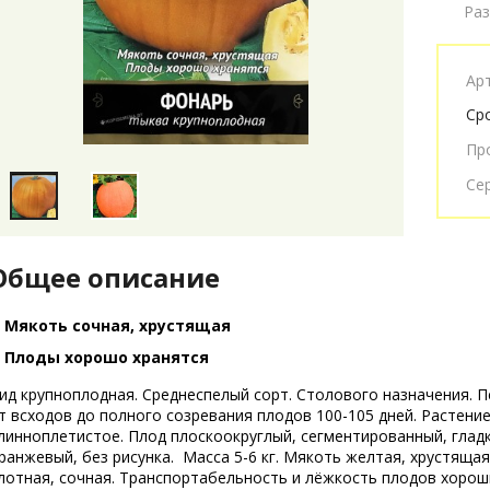
Ра
Ар
Ср
Пр
Се
Общее описание
Мякоть сочная, хрустящая
Плоды хорошо хранятся
ид крупноплодная. Среднеспелый сорт. Столового назначения. 
т всходов до полного созревания плодов 100-105 дней. Растени
линноплетистое. Плод плоскоокруглый, сегментированный, гладк
ранжевый, без рисунка. Масса 5-6 кг. Мякоть желтая, хрустящая
лотная, сочная. Транспортабельность и лёжкость плодов хорош