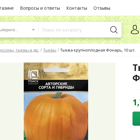
газине
Вопросы и ответы
Контакты
Отзывы
ыберите...
/
/
иссоны, тыквы и др.
Тыквы
Тыква крупноплодная Фонарь, 10 шт.
Т
Ф
1