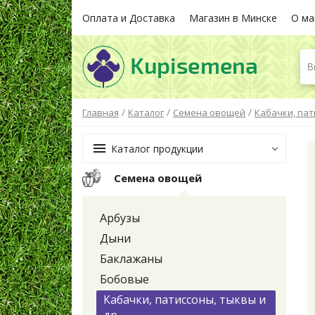
Оплата и Доставка
Магазин в Минске
О ма
В
/
/
/
Главная
Каталог
Семена овощей
Кабачки, пат
Каталог продукции
Семена овощей
Арбузы
Дыни
Баклажаны
Бобовые
Кабачки, патиссоны, тыквы и