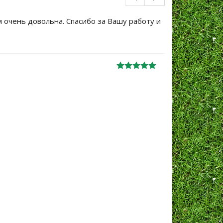
м очень довольна. Спасибо за Вашу работу и
Большое сп
уже не перв
Ж
анна
06.10.2024