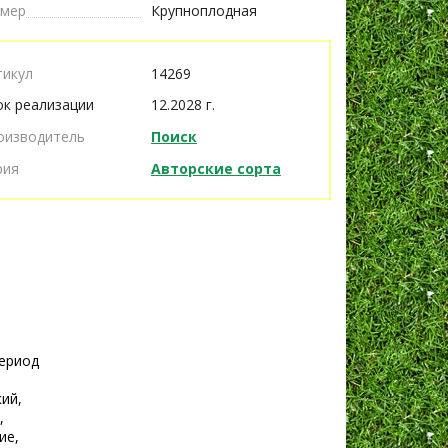
змер
Крупноплодная
тикул
14269
ок реализации
12.2028 г.
оизводитель
Поиск
рия
Авторские сорта
Период
е
ий,
,
ие,