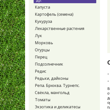
др.
Капуста
Картофель (семена)
Кукуруза
Лекарственные растения
Лук
Морковь
Огурцы
Перец
Подсолнечник
Редис
Редьки, дайконы
Репа. Брюква. Турнепс.
В
Свёкла, мангольд
о
д
Томаты
о
Экзотика и деликатесы
п