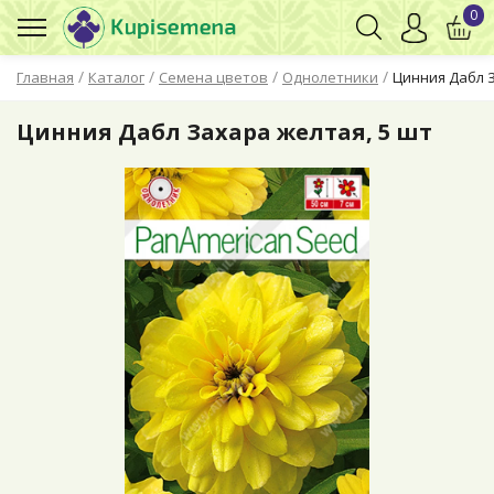
0
/
/
/
/
Главная
Каталог
Семена цветов
Однолетники
Цинния Дабл З
Цинния Дабл Захара желтая, 5 шт