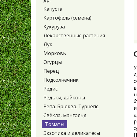
др.
Капуста
Картофель (семена)
Кукуруза
Лекарственные растения
Лук
Морковь
Огурцы
У
Перец
д
Подсолнечник
с
в
Редис
н
Редьки, дайконы
б
Репа. Брюква. Турнепс.
и
д
Свёкла, мангольд
р
Томаты
с
Экзотика и деликатесы
П