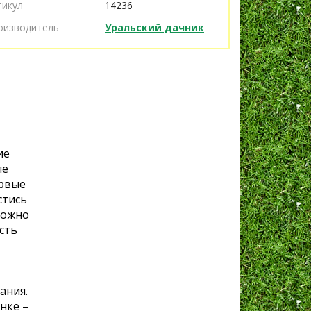
тикул
14236
оизводитель
Уральский дачник
ие
ле
ервые
стись
можно
сть
ания.
енке –