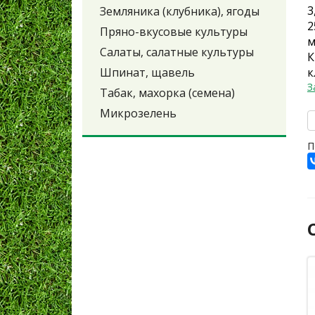
3
Земляника (клубника), ягоды
2
Пряно-вкусовые культуры
м
Салаты, салатные культуры
К
Шпинат, щавель
к
З
Табак, махорка (семена)
Микрозелень
П