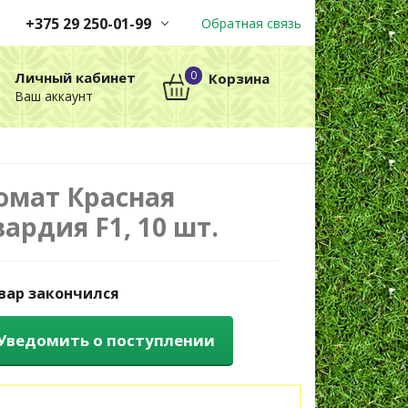
+375 29 250-01-99
Обратная связь
Заказы принимаются
0
Личный кабинет
Корзина
автоматически через корзину
Ваш аккаунт
круглосуточно без выходных
+375 29 250-01-99
МТС
омат Красная
вардия F1, 10 шт.
вар закончился
Уведомить о поступлении