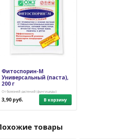
Фитоспорин-М
Универсальный (паста),
200 г
От болезней растений (фунгициды)
3,90 руб.
В корзину
Похожие товары