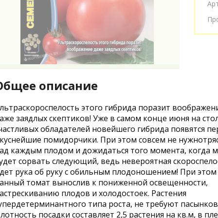
Ар
Пр
Общее описание
льтраскороспелость этого гибрида поразит воображен
аже заядлых скептиков! Уже в самом конце июня на сто
частливых обладателей новейшего гибрида появятся п
куснейшие помидорчики. При этом совсем не нужнотря
ад каждым плодом и дожидаться того момента, когда 
удет сорвать следующий, ведь невероятная скороспело
дет рука об руку с обильным плодоношением! При этом
анный томат вынослив к пониженной освещенности,
астрескиванию плодов и холодостоек. Растения
упердетерминантного типа роста, не требуют пасынков
лотность посадки составляет 2,5 растения на кв.м, в пл