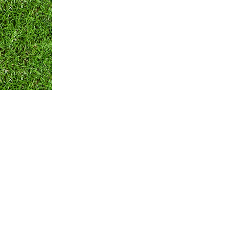
Оплата и Доставка
Вопросы и ответы
Кон
Мы принимаем:
по всем вопросам
+375 29 250-01-99
Обратная связь
© ЧТПУП "АЙРИСАГРО"
Номер в торговом реестре: 346312