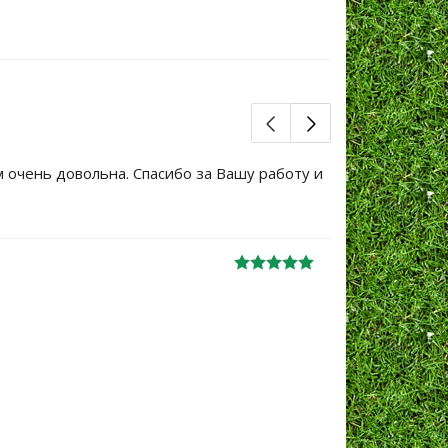
м очень довольна. Спасибо за Вашу работу и
Большое сп
уже не перв
Ж
анна
06.10.2024