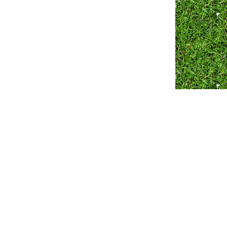
Разработка сайта ZmitroC.by
™ |
Продвижение сайта