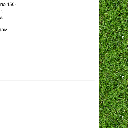
 по 150-
е,
ы.
дам.