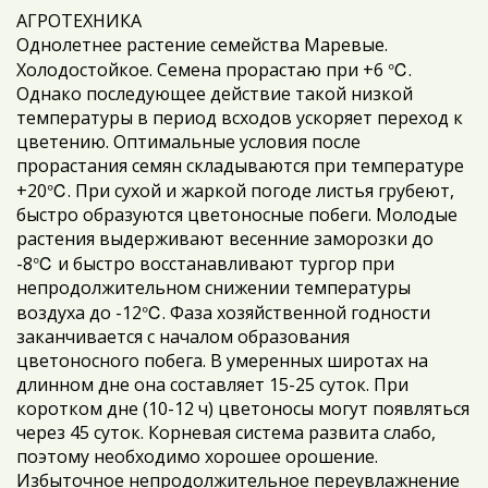
АГРОТЕХНИКА
Однолетнее растение семейства Маревые.
℃
Холодостойкое. Семена прорастаю при +6
.
Однако последующее действие такой низкой
температуры в период всходов ускоряет переход к
цветению. Оптимальные условия после
прорастания семян складываются при температуре
℃
+20
. При сухой и жаркой погоде листья грубеют,
быстро образуются цветоносные побеги. Молодые
растения выдерживают весенние заморозки до
℃
-8
и быстро восстанавливают тургор при
непродолжительном снижении температуры
℃
воздуха до -12
. Фаза хозяйственной годности
заканчивается с началом образования
цветоносного побега. В умеренных широтах на
длинном дне она составляет 15-25 суток. При
коротком дне (10-12 ч) цветоносы могут появляться
через 45 суток. Корневая система развита слабо,
поэтому необходимо хорошее орошение.
Избыточное непродолжительное переувлажнение