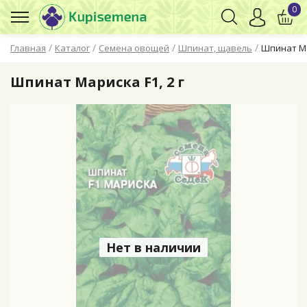
0
/
/
/
/
Главная
Каталог
Семена овощей
Шпинат, щавель
Шпинат Ма
Шпинат Мариска F1, 2 г
Нет в наличии