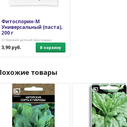
Фитоспорин-М
Универсальный (паста),
200 г
От болезней растений (фунгициды)
3,90 руб.
В корзину
Похожие товары