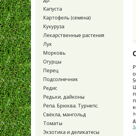
др.
Капуста
Картофель (семена)
Кукуруза
Лекарственные растения
Лук
Морковь
Огурцы
Р
Перец
о
Подсолнечник
5
Ш
Редис
п
Редьки, дайконы
п
Репа. Брюква. Турнепс.
к
т
Свёкла, мангольд
д
Томаты
З
Экзотика и деликатесы