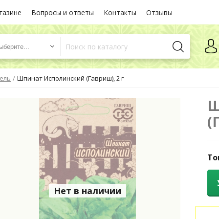
газине
Вопросы и ответы
Контакты
Отзывы
ыберите...
/
ель
Шпинат Исполинский (Гавриш), 2 г
Ш
(
То
Нет в наличии