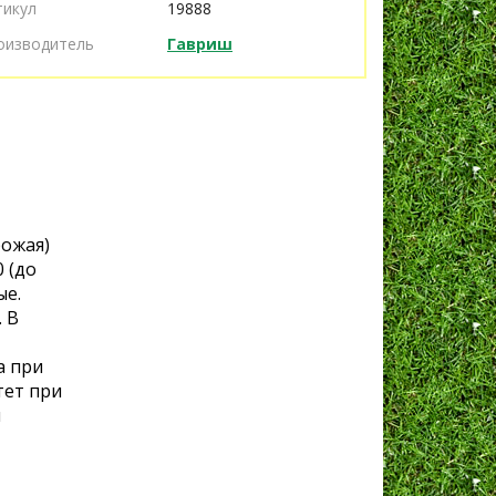
тикул
19888
оизводитель
Гавриш
рожая)
 (до
ые.
 В
а при
тет при
и