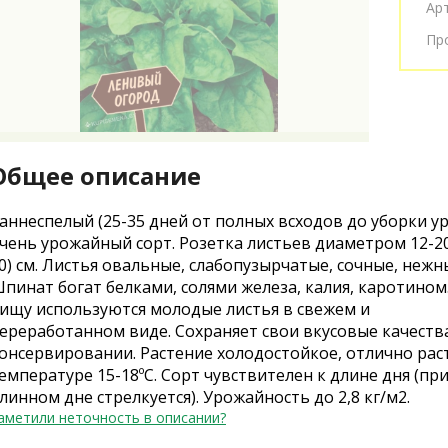
Ар
Пр
Общее описание
аннеспелый (25-35 дней от полных всходов до уборки у
чень урожайный сорт. Розетка листьев диаметром 12-20
0) см. Листья овальные, слабопузырчатые, сочные, нежн
пинат богат белками, солями железа, калия, каротином.
ищу используются молодые листья в свежем и
ереработанном виде. Сохраняет свои вкусовые качеств
онсервировании. Растение холодостойкое, отлично рас
емпературе 15-18ºС. Сорт чувствителен к длине дня (пр
линном дне стрелкуется). Урожайность до 2,8 кг/м2.
аметили неточность в описании?