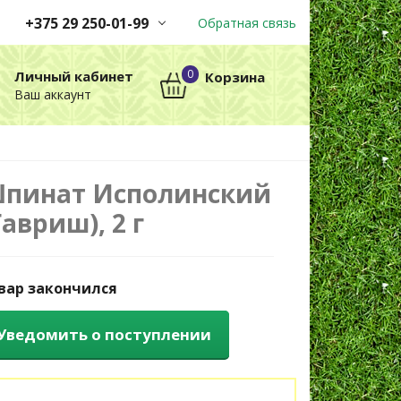
+375 29 250-01-99
Обратная связь
Заказы принимаются
0
Личный кабинет
Корзина
автоматически через корзину
Ваш аккаунт
круглосуточно без выходных
+375 29 250-01-99
МТС
пинат Исполинский
Гавриш), 2 г
вар закончился
Уведомить о поступлении