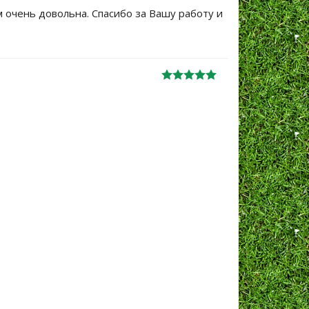
м очень довольна. Спасибо за Вашу работу и
Большое сп
уже не перв
Ж
анна
06.10.2024