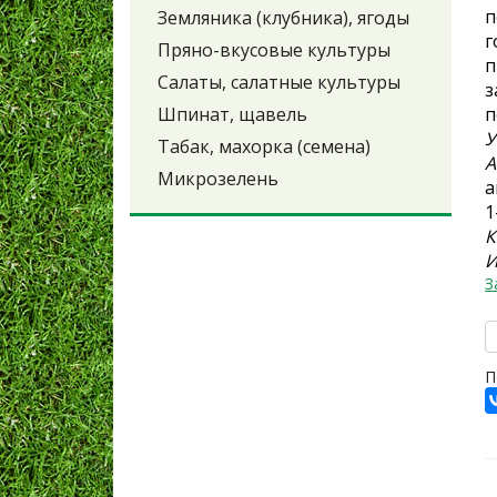
Земляника (клубника), ягоды
г
Пряно-вкусовые культуры
п
Салаты, салатные культуры
з
Шпинат, щавель
п
У
Табак, махорка (семена)
А
Микрозелень
а
1
К
И
З
П