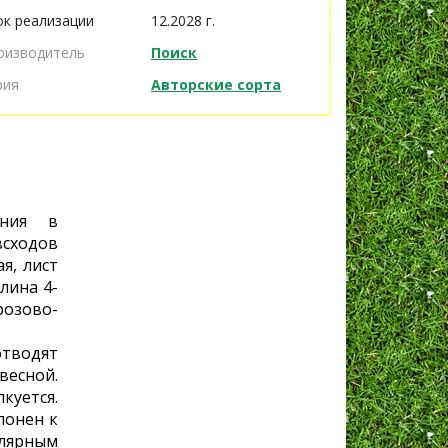
ок реализации
12.2028 г.
оизводитель
Поиск
рия
Авторские сорта
ания в
всходов
я, лист
лина 4-
розово-
отводят
есной.
куется.
лонен к
лярным