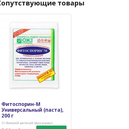
Сопутствующие товары
Фитоспорин-М
Универсальный (паста),
200 г
От болезней растений (фунгициды)