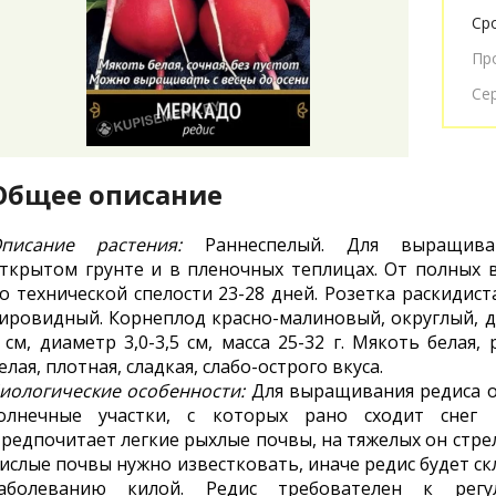
Ср
Пр
Се
Общее описание
писание растения:
Раннеспелый. Для выращив
ткрытом грунте и в пленочных теплицах. От полных 
о технической спелости 23-28 дней. Розетка раскидиста
ировидный. Корнеплод красно-малиновый, округлый, д
 см, диаметр 3,0-3,5 см, масса 25-32 г. Мякоть белая, 
елая, плотная, сладкая, слабо-острого вкуса.
иологические особенности:
Для выращивания редиса 
олнечные участки, с которых рано сходит снег в
редпочитает легкие рыхлые почвы, на тяжелых он стрел
ислые почвы нужно известковать, иначе редис будет ск
аболеванию килой. Редис требователен к регу