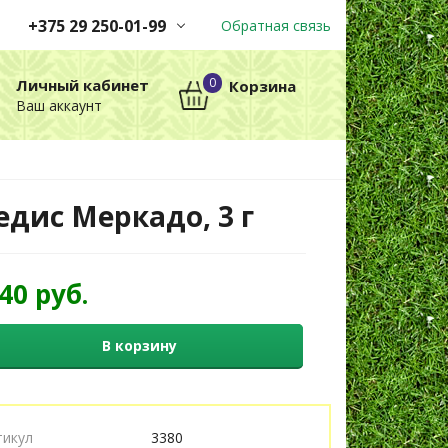
+375 29 250-01-99
Обратная связь
Заказы принимаются
0
Личный кабинет
Корзина
автоматически через корзину
Ваш аккаунт
круглосуточно без выходных
+375 29 250-01-99
МТС
едис Меркадо, 3 г
,40 руб.
В корзину
тикул
3380