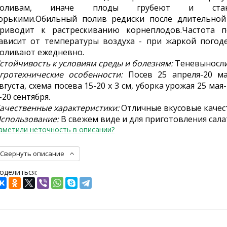
поливам, иначе плоды грубеют и стано
орькими.Обильный полив редиски после длительной
риводит к растрескиванию корнеплодов.Частота п
ависит от температуры воздуха - при жаркой погод
оливают ежедневно.
стойчивость к условиям среды и болезням:
Теневыносл
гротехнические особенности:
Посев 25 апреля-20 ма
вгуста, схема посева 15-20 х 3 см, уборка урожая 25 мая
-20 сентября.
ачественные характеристики:
Отличные вкусовые качес
спользование:
В свежем виде и для приготовления сала
аметили неточность в описании?
Свернуть описание
оделиться: