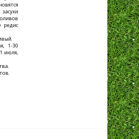
вятся
 засухи
оливов
е редис
ивый.
я, 1-30
-1 июля,
тва.
тов.