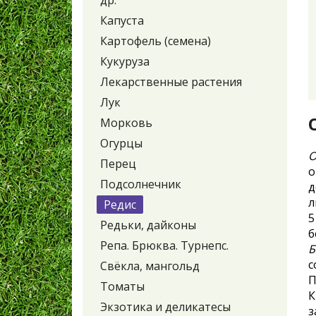
др.
Капуста
Картофель (семена)
Кукуруза
Лекарственные растения
Лук
Морковь
Огурцы
О
Перец
о
Подсолнечник
д
л
Редис
5
Редьки, дайконы
б
Репа. Брюква. Турнепс.
Б
с
Свёкла, мангольд
П
Томаты
К
Экзотика и деликатесы
з