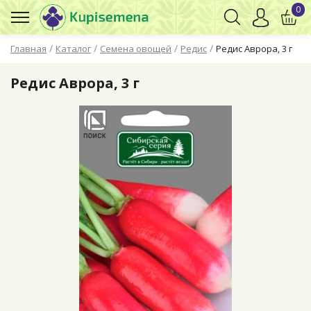
0
/
/
/
/
Главная
Каталог
Семена овощей
Редис
Редис Аврора, 3 г
Редис Аврора, 3 г