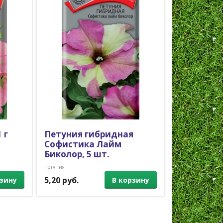
 г
Петуния гибридная
Петуния 
Софистика Лайм
Лавина ро
Биколор, 5 шт.
шт.
Петуния
Петуния
5,20 руб.
2,00 руб.
рзину
В корзину