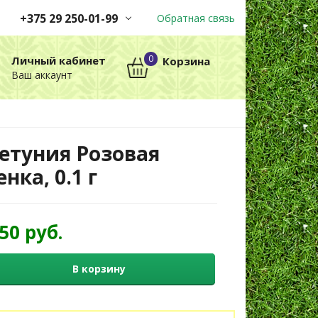
+375 29 250-01-99
Обратная связь
Заказы принимаются
0
Личный кабинет
Корзина
автоматически через корзину
Ваш аккаунт
круглосуточно без выходных
+375 29 250-01-99
МТС
етуния Розовая
енка, 0.1 г
,50 руб.
В корзину