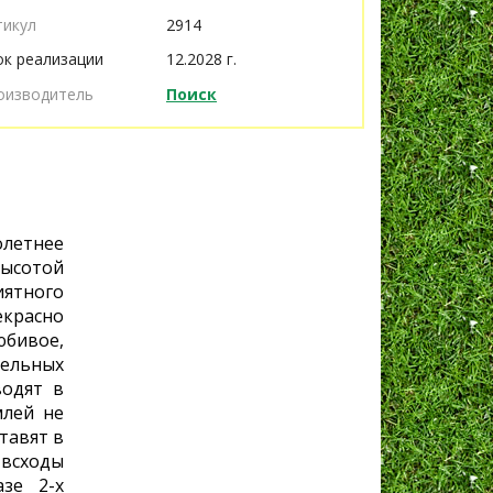
тикул
2914
ок реализации
12.2028 г.
оизводитель
Поиск
летнее
высотой
ятного
екрасно
бивое,
ельных
водят в
млей не
тавят в
 всходы
зе 2-х