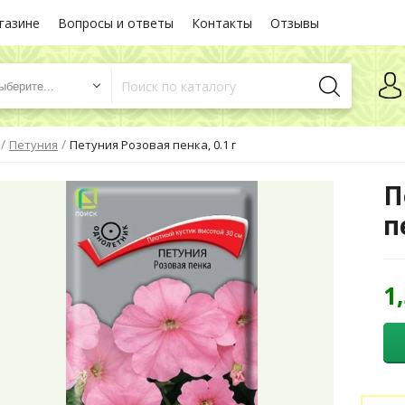
газине
Вопросы и ответы
Контакты
Отзывы
ыберите...
/
/
Петуния
Петуния Розовая пенка, 0.1 г
П
п
1