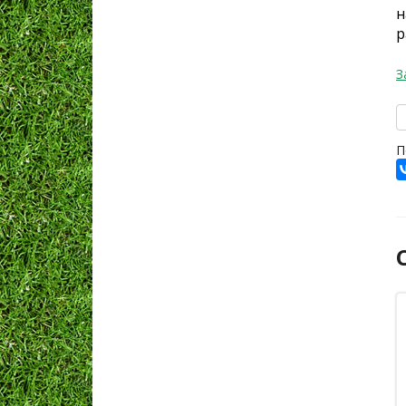
н
р
З
П