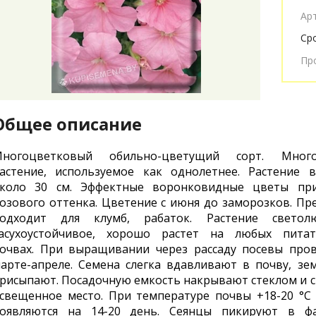
Ар
Ср
Пр
Общее описание
ногоцветковый обильно-цветущий сорт. Много
астение, используемое как однолетнее. Растение 
коло 30 см. Эффектные воронковидные цветы при
озового оттенка. Цветение с июня до заморозков. Пр
одходит для клумб, рабаток. Растение светолю
асухоустойчивое, хорошо растет на любых питат
очвах. При выращивании через рассаду посевы про
арте-апреле. Семена слегка вдавливают в почву, зе
рисыпают. Посадочную емкость накрывают стеклом и с
свещенное место. При температуре почвы +18-20 °C
оявляются на 14-20 день. Сеянцы пикируют в фа