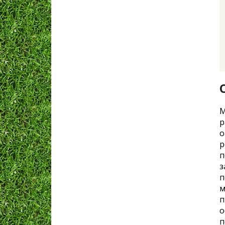
М
р
о
р
п
з
п
м
п
о
п