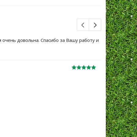
м очень довольна. Спасибо за Вашу работу и
Большое сп
уже не перв
Ж
анна
06.10.2024