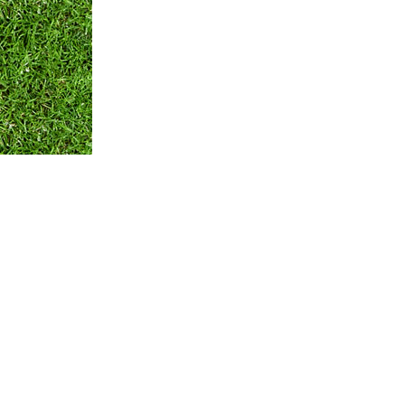
Оплата и Доставка
Вопросы и ответы
Кон
Мы принимаем:
по всем вопросам
+375 29 250-01-99
Обратная связь
© ЧТПУП "АЙРИСАГРО"
Номер в торговом реестре: 346312