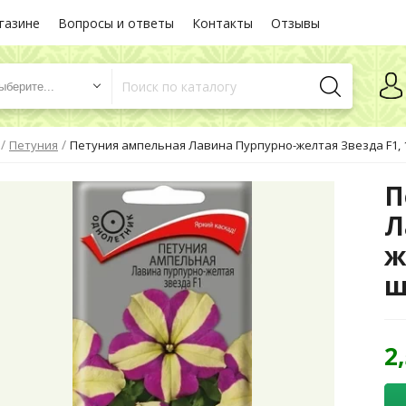
газине
Вопросы и ответы
Контакты
Отзывы
ыберите...
/
/
Петуния
Петуния ампельная Лавина Пурпурно-желтая Звезда F1, 1
П
Л
ж
ш
2