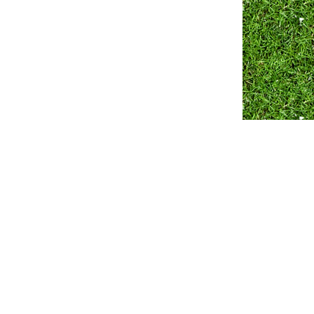
Разработка сайта ZmitroC.by
™ |
Продвижение сайта