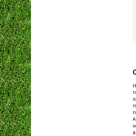
Н
п
л
п
п
А
х
в