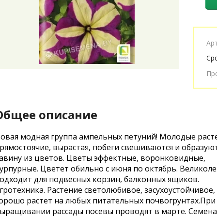
Ар
Ср
Пр
Общее описание
овая модная группа ампельных петуний! Молодые раст
рямостоячие, вырастая, побеги свешиваются и образую
авину из цветов. Цветы эффектные, воронковидные,
урпурные. Цветет обильно с июня по октябрь. Великол
одходит для подвесных корзин, балконных ящиков.
гротехника. Растение светолюбивое, засухоустойчивое,
орошо растет на любых питательных почвогрунтах.При
ыращивании рассады посевы проводят в марте. Семена