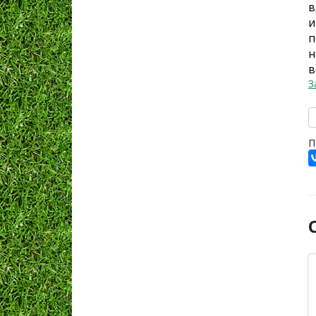
в
и
п
н
в
З
П