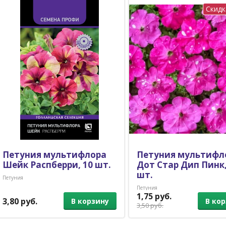
Скидк
Петуния мультифлора
Петуния мультифл
Шейк Распберри, 10 шт.
Дот Стар Дип Пинк,
шт.
Петуния
Петуния
1,75 руб.
3,80 руб.
В ко
В корзину
3,50 руб.