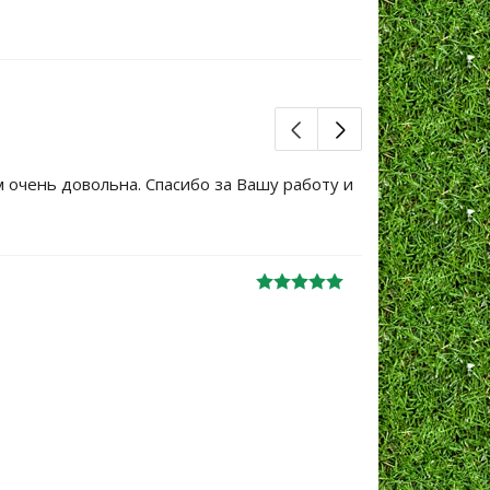
м очень довольна. Спасибо за Вашу работу и
Большое сп
уже не перв
Ж
анна
06.10.2024