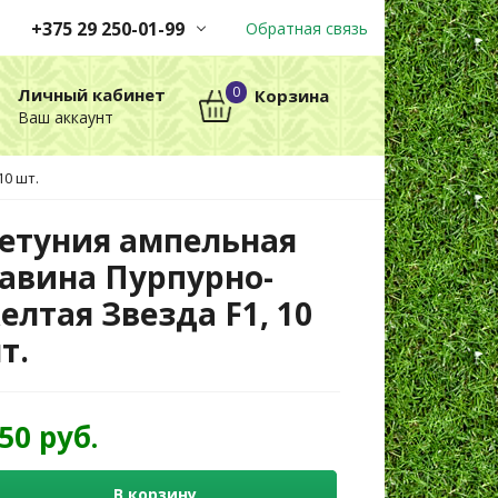
+375 29 250-01-99
Обратная связь
Заказы принимаются
0
Личный кабинет
Корзина
автоматически через корзину
Ваш аккаунт
круглосуточно без выходных
0 шт.
+375 29 250-01-99
МТС
етуния ампельная
авина Пурпурно-
елтая Звезда F1, 10
т.
,50 руб.
В корзину