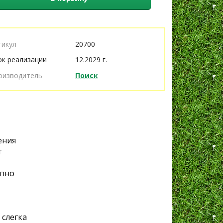
тикул
20700
ок реализации
12.2029 г.
оизводитель
Поиск
ения
т
епно
 слегка