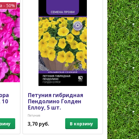
а - 50%
ора
Петуния гибридная
Петуния 
 10
Пендолино Голден
Опера Лил
Еллоу, 5 шт.
Петуния
Петуния
3,70 руб.
7,90 руб.
рзину
В корзину