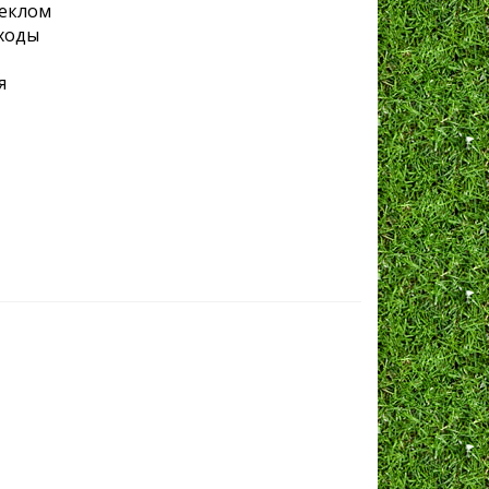
теклом
сходы
я