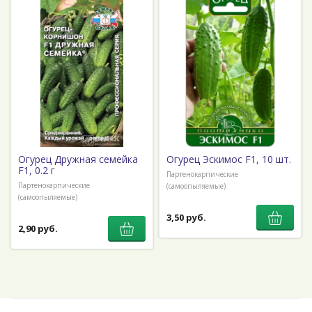
Огурец Дружная семейка
Огурец Эскимос F1, 10 шт.
F1, 0.2 г
Партенокарпические
Партенокарпические
(самоопыляемые)
(самоопыляемые)
3,50 руб.
2,90 руб.