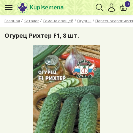
0
/
/
/
/
Главная
Каталог
Семена овощей
Огурцы
Партенокарпическ
Огурец Рихтер F1, 8 шт.