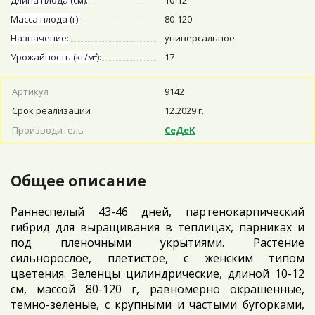
Длина плода (см):
10-12
Масса плода (г):
80-120
Назначение:
универсальное
Урожайность (кг/м²):
17
Артикул
9142
Срок реализации
12.2029 г.
Производитель
СеДеК
Общее описание
Раннеспелый 43-46 дней, партенокарпический
гибрид для выращивания в теплицах, парниках и
под пленочными укрытиями. Растение
сильнорослое, плетистое, с женским типом
цветения. Зеленцы цилиндрические, длиной 10-12
см, массой 80-120 г, равномерно окрашенные,
темно-зеленые, с крупными и частыми бугорками,