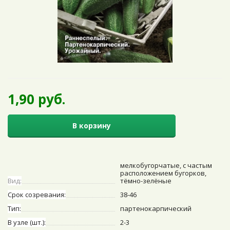
1,90 руб.
В корзину
мелкобугорчатые, с частым
расположением бугорков,
Вид:
тёмно-зелёные
Срок созревания:
38-46
Тип:
партенокарпический
В узле (шт.):
2-3