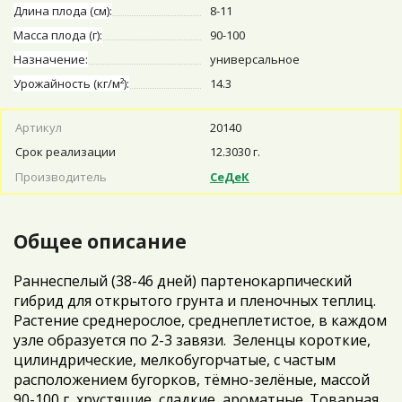
Длина плода (см):
8-11
Масса плода (г):
90-100
Назначение:
универсальное
Урожайность (кг/м²):
14.3
Артикул
20140
Срок реализации
12.3030 г.
Производитель
СеДеК
Общее описание
Раннеспелый (38-46 дней) партенокарпический
гибрид для открытого грунта и пленочных теплиц.
Растение среднерослое, среднеплетистое, в каждом
узле образуется по 2-3 завязи. Зеленцы короткие,
цилиндрические, мелкобугорчатые, с частым
расположением бугорков, тёмно-зелёные, массой
90-100 г, хрустящие, сладкие, ароматные. Товарная