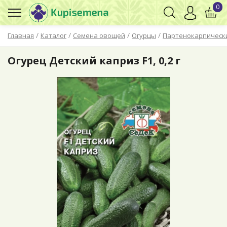
0
/
/
/
/
Главная
Каталог
Семена овощей
Огурцы
Партенокарпическ
Огурец Детский каприз F1, 0,2 г