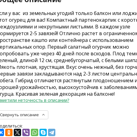
сли у вас из земельных угодий только балкон или лоджи
тот огурец для вас! Компактный партенокарпик с коро
еждоузлиями и некрупными листьями. В каждом узле
ормируется 2-5 завязей! Отлично растет в ограниченно
ространстве кашпо или контейнера с использованием
ертикальных опор. Первый салатный огурчик можно
опробовать уже через 40 дней после всходов. Плод тем
еленый, длиной 12 см, среднебугорчатый, с белыми шип
якоть плотная, хрустящая. Вкус очень нежный, без горч
ервые завязи закладываются над 2-3 листом централь
обега. Гибрид отличается растянутым плодоношением 
орошей урожайностью, высокоустойчив к заболевания
гурца. Красивая зеленая декорация на балконе!
аметили неточность в описании?
Свернуть описание
оделиться: