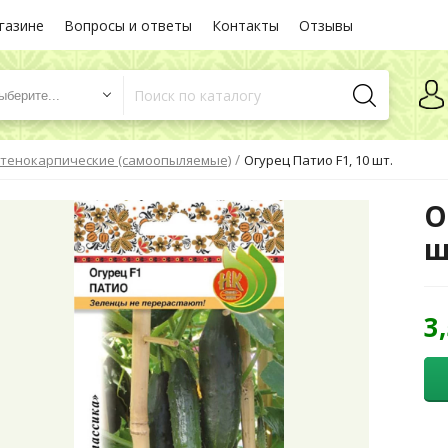
газине
Вопросы и ответы
Контакты
Отзывы
ыберите...
/
тенокарпические (самоопыляемые)
Огурец Патио F1, 10 шт.
О
ш
3