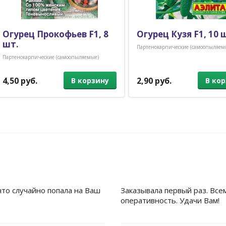
Огурец Прокофьев F1, 8
Огурец Кузя F1, 10 
шт.
Партенокарпические (самоопыляем
Партенокарпические (самоопыляемые)
4,50 руб.
2,90 руб.
В корзину
В ко
что случайно попала на Ваш
Заказывала первый раз. Все
оперативность. Удачи Вам!