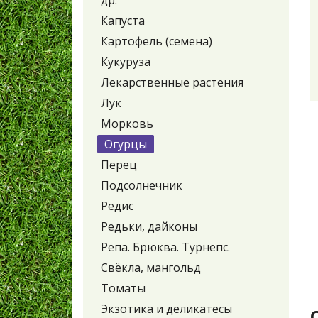
др.
Капуста
Картофель (семена)
Кукуруза
Лекарственные растения
Лук
Морковь
Огурцы
Перец
Подсолнечник
Редис
Редьки, дайконы
Репа. Брюква. Турнепс.
Свёкла, мангольд
Томаты
Экзотика и деликатесы