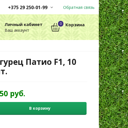
+375 29 250-01-99
Обратная связь
Заказы принимаются
0
Личный кабинет
Корзина
автоматически через корзину
Ваш аккаунт
круглосуточно без выходных
+375 29 250-01-99
МТС
гурец Патио F1, 10
т.
,50 руб.
В корзину