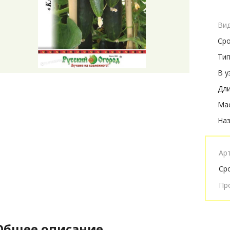
Вид
Сро
Тип
В у
Дли
Мас
Наз
Ар
Ср
Пр
Общее описание