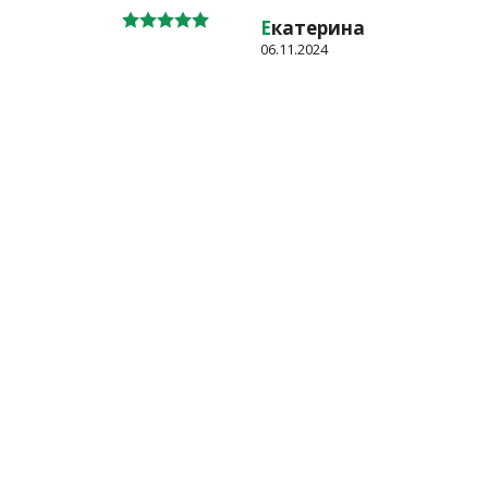
Е
катерина
06.11.2024
такты
О магазине
Отзывы покупателей