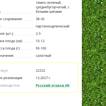
темно-зеленый,
среднебугорчатый, с
:
белыми шипами.
к созревания:
38-42
:
партенокарпический
зле (шт.):
2-5
на плода (см):
10-12
са плода (г):
90-100
начение:
салатный
тикул
22322
ок реализации
12.2027 г.
оизводитель
Русский огород НК