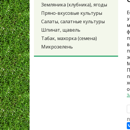
Земляника (клубника), ягоды
Е
Пряно-вкусовые культуры
э
Салаты, салатные культуры
м
Шпинат, щавель
ф
п
Табак, махорка (семена)
в
Микрозелень
п
з
М
П
п
х
о
З
П