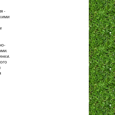
я -
ткими
м
но-
ами.
инки.
ного
и
м