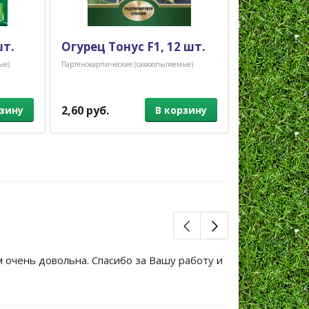
шт.
Огурец Тонус F1, 12 шт.
Огурец Бис
ые)
Партенокарпические (самоопыляемые)
Партенокарпическ
2,60 руб.
3,90 руб.
рзину
В корзину
м очень довольна. Спасибо за Вашу работу и
Большое сп
уже не перв