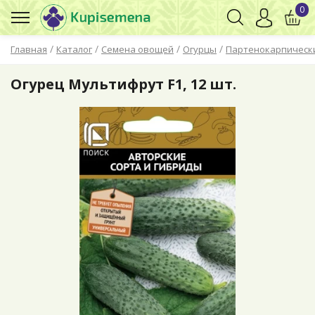
0
/
/
/
/
Главная
Каталог
Семена овощей
Огурцы
Партенокарпическ
Огурец Мультифрут F1, 12 шт.